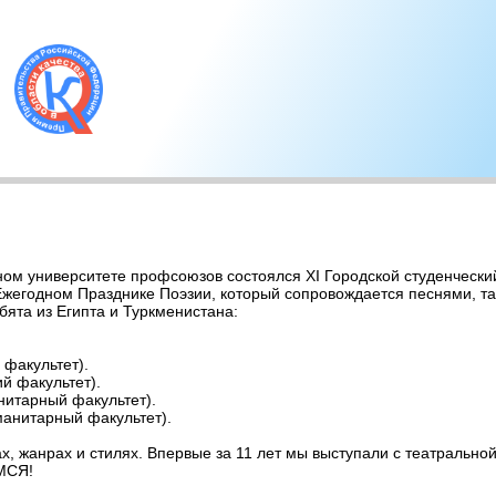
рном университете профсоюзов состоялся ХI Городской студенчески
Ежегодном Празднике Поэзии, который сопровождается песнями, т
бята из Египта и Туркменистана:
 факультет).
й факультет).
нитарный факультет).
манитарный факультет).
х, жанрах и стилях. Впервые за 11 лет мы выступали с театральной
МСЯ!