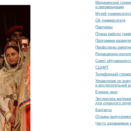
Медицинское сопро
и рекомендации
Музей университет
Об университете
Партнеры
Планы работы унив
Программа развити
Профсоюзы работн
Редакционно-издат
Cовет обучающихс
СЦНИТ
Телефонный справо
Управление по вне
и воспитательной р
Единое окно
Экспертиза матери
для открытого опуб
Контакты
Отзывы выпускнико
Часто задаваемые 