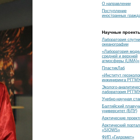
О направлении
Поступление
иностранных гражд
Научные проект
Лаборатория спутн
океанографии
«Лаборатория моде
средней и верхней
атмосферы (LIMA)»
ПластикЛаб
«Институт геоэколо
инжиниринга РГГМУ
Эколого-аналитиче
лаборатория РГГМ
Учебно-научная ст
Балтийский плавуч
университет (БПУ)
Арктические проек
Арктический портал
«SIOWS»
ФИП «Гидромет»