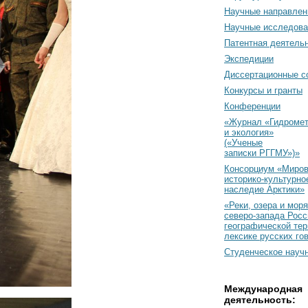
Научные направлен
Научные исследова
Патентная деятель
Экспедиции
Диссертационные с
Конкурсы и гранты
Конференции
«Журнал «Гидромет
и экология»
(«Ученые
записки РГГМУ»)»
Консорциум «Миро
историко-культурно
наследие Арктики»
«Реки, озера и моря
северо-запада Росс
географической тер
лексике русских го
Студенческое науч
Международная
деятельность: