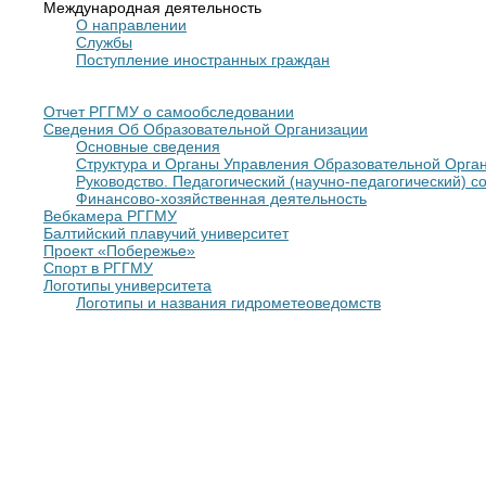
Международная деятельность
О направлении
Службы
Поступление иностранных граждан
Отчет РГГМУ о самообследовании
Сведения Об Образовательной Организации
Основные сведения
Структура и Органы Управления Образовательной Орга
Руководство. Педагогический (научно-педагогический) с
Финансово-хозяйственная деятельность
Вебкамера РГГМУ
Балтийский плавучий университет
Проект «Побережье»
Спорт в РГГМУ
Логотипы университета
Логотипы и названия гидрометеоведомств