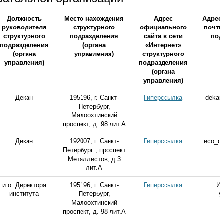
Должность
Место нахождения
Адрес
Адре
руководителя
структурного
официального
почт
структурного
подразделения
сайта в сети
по
подразделения
(органа
«Интернет»
(органа
управления)
структурного
управления)
подразделения
(органа
управления)
Декан
195196, г. Санкт-
Гиперссылка
deka
Петербург,
Малоохтинский
проспект, д. 98 лит.А
Декан
192007, г. Санкт-
Гиперссылка
eco_
Петербург , проспект
Металлистов, д.3
лит.А
и.о. Директора
195196, г. Санкт-
Гиперссылка
И
института
Петербург,
Малоохтинский
проспект, д. 98 лит.А