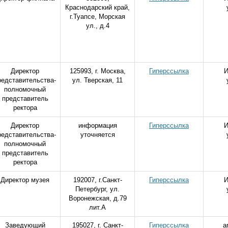
Краснодарский край,
г.Туапсе, Морская
ул., д.4
Директор
125993, г. Москва,
Гиперссылка
И
редставительства-
ул. Тверская, 11
полномочный
представитель
ректора
Директор
информация
Гиперссылка
И
редставительства-
уточняется
полномочный
представитель
ректора
Директор музея
192007, г.Санкт-
Гиперссылка
И
Петербург, ул.
Воронежская, д.79
лит.А
Заведующий
195027, г. Санкт-
Гиперссылка
a