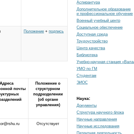
Аспирантура
Дополнительное образование
и профессиональное обучение
Военный учебный центр
Социальное обеспечение
я
Положение
+
подпись
Доступная среда
Трудоустройство
Центр качества
Библиотека
Учебно-научная станция «Вал
УМО по ГМ
Студентам
ЭИОС
Адреса
Положение о
ронной почты
структурном
руктурных
подразделении
Наука:
разделений
(об органе
управления)
Документы
Cтруктура научного блока
Научные направления
tor@rshu.ru
Отсутствует
Научные исследования
Патентная деятельность