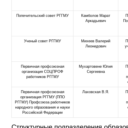
Попечительский совет РГГМУ
Камболов Марат
П
Аркадьевич
По
Ученый совет РГГМУ
Михеев Валерий
П
Леонидович
у
Первичная профсоюзная
Мухартовене Юлия
П
организация СОЦПРОФ
Сергеевна
работников РГГМУ
Первичная профсоюзная
Лаховская В.Я.
П
организация РГГМУ (ППО
РГГМУ) Профсоюза работников
народного образования и науки
Российской Федерации
Структурные подразделения образо