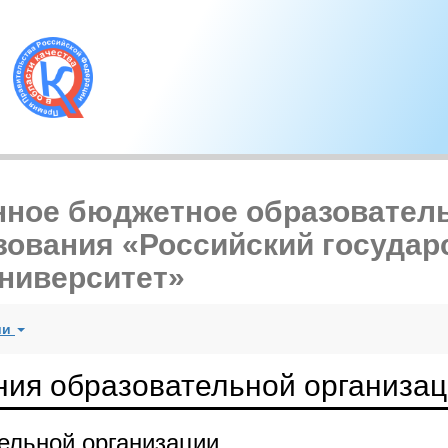
нное бюджетное образовател
зования «Российский госуда
ниверситет»
ии
ния образовательной организа
ельной организации