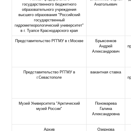
государственного бюджетного
Анатольевич
образовательного учреждения
высшего образования "Российский
государственный
гидрометеорологический университет"
в г. Туапсе Краснодарского края
Представительство РГГМУ в г.Москве
Брыксенков
Андрей
п
Александрович
Представительство РГГМУ в
вакантная ставка
г.Севастополе
п
Музей Университета "Арктический
Пономарева
музей России"
Галина
Александровна
Архив
Озернова