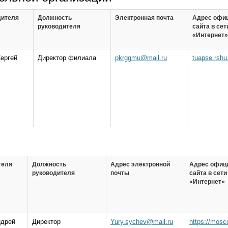
дителя
Должность
Электронная почта
Адрес офи
руководителя
сайта в сет
«Интернет»
ергей
Директор филиала
pkrggmu@mail.ru
tuapse.rshu
ч
теля
Должность
Адрес электронной
Адрес офиц
руководителя
почты
сайта в сети
«Интернет»
ндрей
Директор
Yury.sychev@mail.ru
https://mosc