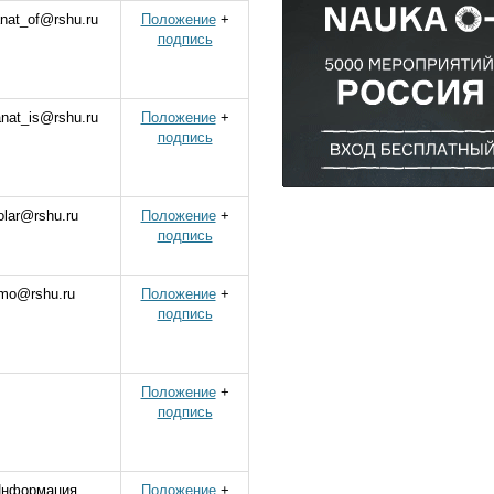
nat_of@rshu.ru
Положение
+
подпись
nat_is@rshu.ru
Положение
+
подпись
olar@rshu.ru
Положение
+
подпись
imo@rshu.ru
Положение
+
подпись
Положение
+
подпись
нформация
Положение
+