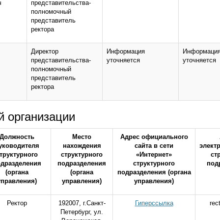
ч
представительства-
полномочный
представитель
ректора
Директор
Информация
Информаци
представительства-
уточняется
уточняется
полномочный
представитель
ректора
й организации
Должность
Место
Адрес официального
уководителя
нахождения
сайта в сети
элект
труктурного
структурного
«Интернет»
ст
одразделения
подразделения
структурного
под
(органа
(органа
подразделения (органа
управления)
управления)
управления)
Ректор
192007, г.Санкт-
Гиперссылка
rec
Петербург, ул.