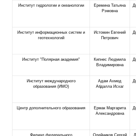
Институт гидрологии и океанологии
Еремина Татьяна
Д
Рэмовна
Институт информационных систем и
Истомин Евгений
Д
геотехнологий
Петрович
Институт "Полярная академия"
Кипнес Людмила
Д
Владимировна
Институт международного
Адам Ахмед
Д
образования (ИМО)
Абдалла Исхаг
Центр дополнительного образования
Ермак Маргарита
Д
Александровна
Филиал федерального
Олейников Сергей
Д