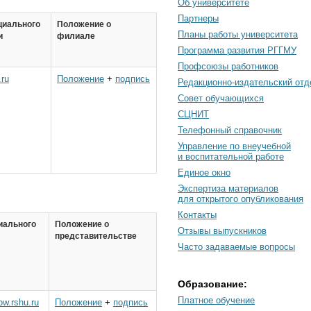
Об университете
Партнеры
циального
Положение о
Планы работы университета
и
филиале
Программа развития РГГМУ
Профсоюзы работников
.ru
Положение
+
подпись
Редакционно-издательский отд
Cовет обучающихся
СЦНИТ
Телефонный справочник
Управление по внеучебной
и воспитательной работе
Единое окно
Экспертиза материалов
для открытого опубликования
Контакты
иального
Положение о
Отзывы выпускников
представительстве
Часто задаваемые вопросы
Образование:
Платное обучение
ow.rshu.ru
Положение
+
подпись