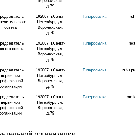
Воронежская,
д.79
редседатель
192007, г.Санкт-
Гиперссылка
rs
печительского
Петербург, ул.
совета
Воронежская,
д.79
редседатель
192007, г.Санкт-
Гиперссылка
rec
ченого совета
Петербург, ул.
Воронежская,
д.79
редседатель
192007, г.Санкт-
Гиперссылка
rshu.p
первичной
Петербург, ул.
профсоюзной
Воронежская,
организации
д.79
редседатель
192007, г.Санкт-
Гиперссылка
prof
первичной
Петербург, ул.
профсоюзной
Воронежская,
организации
д.79
вательной организации