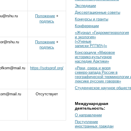
Экспедиции
Диссертационные советы
hu@rshu.ru
Положение
+
Конкурсы и гранты
подпись
Конференции
«Журнал «Гидрометеорология
и экология»
(«Ученые
tor@rshu.ru
Положение
+
записки РГГМУ»)»
подпись
Консорциум «Мировое
историко-культурное
наследие Арктики»
rofkom@mail.ru
https://sotsprof.org/
«Реки, озера и моря
северо-запада России в
географической терминологии 
лексике русских говоров»
Студенческое научное общест
kom@mail.ru
Отсутствует
Международная
деятельность:
О направлении
Поступление
иностранных граждан