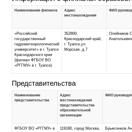
Наименование филиала
Адрес
ФИО руково
местонахождения
«Российский
352800,
Олейников С
государственный
Краснодарский край,
Анатольеви
гидрометеорологический
г. Туапсе,ул.
университет» в г. Туапсе
Морская, д.7
Краснодарского края
(филиал ФГБОУ ВО
«РГГМУ» в г. Туапсе)
Представительства
Наименование
Адрес
ФИО руководи
представительства
местонахождения
представительства
образовательной
организации
ФГБОУ ВО «РГГМУ» в
119180, город Москва,
Брыксенков А