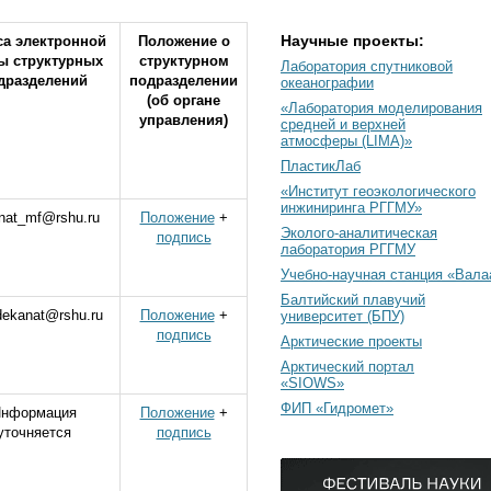
Научные проекты:
са электронной
Положение о
ы структурных
структурном
Лаборатория спутниковой
дразделений
подразделении
океанографии
(об органе
«Лаборатория моделирования
управления)
средней и верхней
атмосферы (LIMA)»
ПластикЛаб
«Институт геоэкологического
инжиниринга РГГМУ»
nat_mf@rshu.ru
Положение
+
Эколого-аналитическая
подпись
лаборатория РГГМУ
Учебно-научная станция «Вал
Балтийский плавучий
dekanat@rshu.ru
Положение
+
университет (БПУ)
подпись
Арктические проекты
Арктический портал
«SIOWS»
ФИП «Гидромет»
нформация
Положение
+
уточняется
подпись