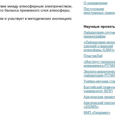
О направлении
твие между атмосферным электричеством,
Поступление
вого баланса приземного слоя атмосферы;
иностранных гражд
м и участвует в методических инспекциях
Научные проект
Лаборатория спутн
океанографии
«Лаборатория моде
средней и верхней
атмосферы (LIMA)»
ПластикЛаб
«Институт геоэколо
инжиниринга РГГМУ
Эколого-аналитиче
лаборатория РГГМ
Учебно-научная ст
Балтийский плавуч
университет (БПУ)
Арктические проек
Арктический портал
«SIOWS»
ФИП «Гидромет»