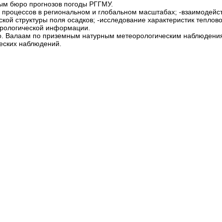
ным бюро прогнозов погоды РГГМУ.
процессов в региональном и глобальном масштабах; -взаимодейс
ской структуры поля осадков; -исследование характеристик тепло
орологической информации.
 о. Валаам по приземным натурным метеорологическим наблюдения
ческих наблюдений.