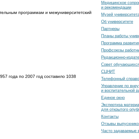
Медицинское сопро
и рекомендации
ательным программам и межуниверситетский
Музей университет
Об университете
Партнеры
Планы работы унив
Программа развити
Профсоюзы работн
Редакционно-издат
Cовет обучающихс
СЦНИТ
957 года по 2007 год составило 1038
Телефонный справо
Управление по вне
и воспитательной р
Единое окно
Экспертиза матери
для открытого опуб
Контакты
Отзывы выпускнико
Часто задаваемые 