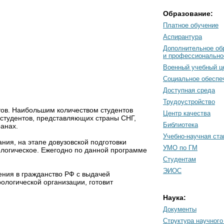
Образование:
Платное обучение
Аспирантура
Дополнительное об
и профессионально
Военный учебный ц
Социальное обеспе
Доступная среда
Трудоустройство
тов. Наибольшим количеством студентов
Центр качества
 студентов, представляющих страны СНГ,
Библиотека
анах.
Учебно-научная ст
ия, на этапе довузовской подготовки
УМО по ГМ
ологическое. Ежегодно по данной программе
Студентам
ЭИОС
ения в гражданство РФ с выдачей
логической организации, готовит
Наука:
Документы
Cтруктура научного