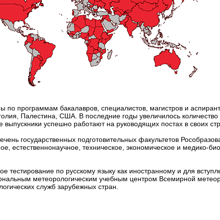
ы по программам бакалавров, специалистов, магистров и аспиран
олия, Палестина, США. В последние годы увеличилось количество
 выпускники успешно работают на руководящих постах в своих стр
чень государственных подготовительных факультетов Рособразован
е, естественнонаучное, техническое, экономическое и медико-би
е тестирование по русскому языку как иностранному и для вступл
иональным метеорологическим учебным центром Всемирной метеоро
логических служб зарубежных стран.