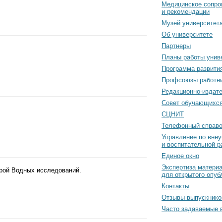
Медицинское сопро
и рекомендации
Музей университет
Об университете
Партнеры
Планы работы унив
Программа развити
Профсоюзы работн
Редакционно-издат
Cовет обучающихс
СЦНИТ
Телефонный справо
Управление по вне
и воспитательной р
Единое окно
Экспертиза матери
дрой Водных исследований.
для открытого опуб
Контакты
Отзывы выпускнико
Часто задаваемые 