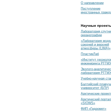
О направлении
Поступление
иностранных гражд
Научные проект
Лаборатория спутн
океанографии
«Лаборатория моде
средней и верхней
атмосферы (LIMA)»
ПластикЛаб
«Институт геоэколо
инжиниринга РГГМУ
Эколого-аналитиче
лаборатория РГГМ
Учебно-научная ст
Балтийский плавуч
университет (БПУ)
Арктические проек
Арктический портал
«SIOWS»
ФИП «Гидромет»