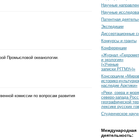
Научные направлен
Научные исследова
Патентная деятель
Экспедиции
Диссертационные с
Конкурсы и гранты
Конференции
«Журнал «Гидромет
рой Промысловой океанологии.
и экология»
(«Ученые
записки РГГМУ»)»
Консорциум «Миро
историко-культурно
наследие Арктики»
«Реки, озера и моря
твенной комиссии по вопросам развития
северо-запада Росс
географической тер
лексике русских го
Студенческое науч
Международная
деятельность: