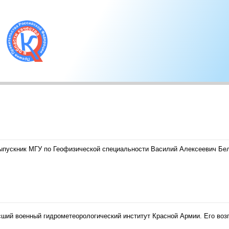
ыпускник МГУ по Геофизической специальности Василий Алексеевич Бел
сший военный гидрометеорологический институт Красной Армии. Его воз