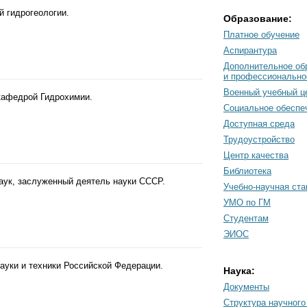
й гидрогеологии.
Образование:
Платное обучение
Аспирантура
Дополнительное об
и профессионально
Военный учебный ц
 кафедрой Гидрохимии.
Социальное обеспе
Доступная среда
Трудоустройство
Центр качества
Библиотека
аук, заслуженный деятель науки СССР.
Учебно-научная ст
УМО по ГМ
Студентам
ЭИОС
ауки и техники Российской Федерации.
Наука:
Документы
Cтруктура научного