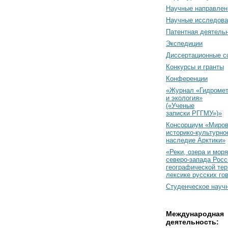
Научные направлен
Научные исследова
Патентная деятель
Экспедиции
Диссертационные с
Конкурсы и гранты
Конференции
«Журнал «Гидромет
и экология»
(«Ученые
записки РГГМУ»)»
Консорциум «Миро
историко-культурно
наследие Арктики»
«Реки, озера и моря
северо-запада Росс
географической тер
лексике русских го
Студенческое науч
Международная
деятельность: