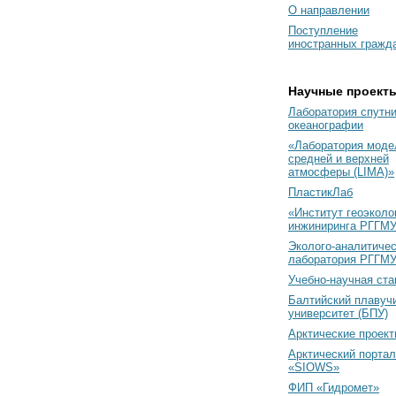
О направлении
Поступление
иностранных гражд
Научные проект
Лаборатория спутн
океанографии
«Лаборатория моде
средней и верхней
атмосферы (LIMA)»
ПластикЛаб
«Институт геоэколо
инжиниринга РГГМУ
Эколого-аналитиче
лаборатория РГГМ
Учебно-научная ст
Балтийский плавуч
университет (БПУ)
Арктические проек
Арктический портал
«SIOWS»
ФИП «Гидромет»