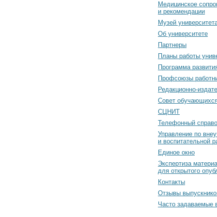
Медицинское сопро
и рекомендации
Музей университет
Об университете
Партнеры
Планы работы унив
Программа развити
Профсоюзы работн
Редакционно-издат
Cовет обучающихс
СЦНИТ
Телефонный справо
Управление по вне
и воспитательной р
Единое окно
Экспертиза матери
для открытого опуб
Контакты
Отзывы выпускнико
Часто задаваемые 