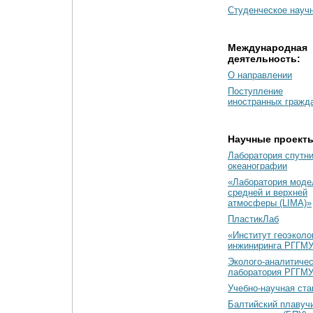
Студенческое науч
Международная
деятельность:
О направлении
Поступление
иностранных гражд
Научные проект
Лаборатория спутн
океанографии
«Лаборатория моде
средней и верхней
атмосферы (LIMA)»
ПластикЛаб
«Институт геоэколо
инжиниринга РГГМУ
Эколого-аналитиче
лаборатория РГГМ
Учебно-научная ст
Балтийский плавуч