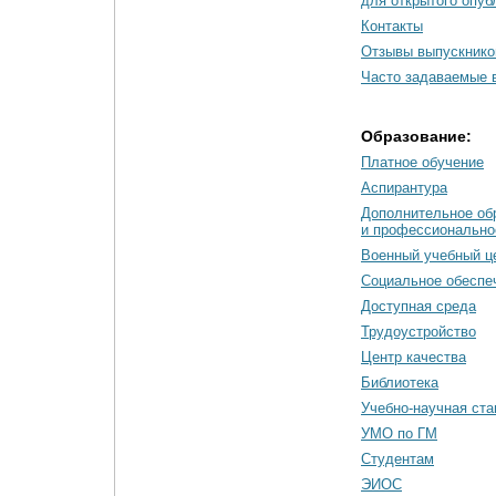
для открытого опуб
Контакты
Отзывы выпускнико
Часто задаваемые 
Образование:
Платное обучение
Аспирантура
Дополнительное об
и профессионально
Военный учебный ц
Социальное обеспе
Доступная среда
Трудоустройство
Центр качества
Библиотека
Учебно-научная ст
УМО по ГМ
Студентам
ЭИОС