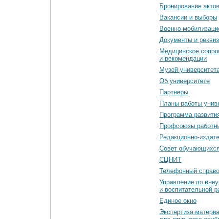
Бронирование акто
Вакансии и выборы
Военно-мобилизаци
Документы и рекви
Медицинское сопро
и рекомендации
Музей университет
Об университете
Партнеры
Планы работы унив
Программа развити
Профсоюзы работн
Редакционно-издат
Cовет обучающихс
СЦНИТ
Телефонный справо
Управление по вне
и воспитательной р
Единое окно
Экспертиза матери