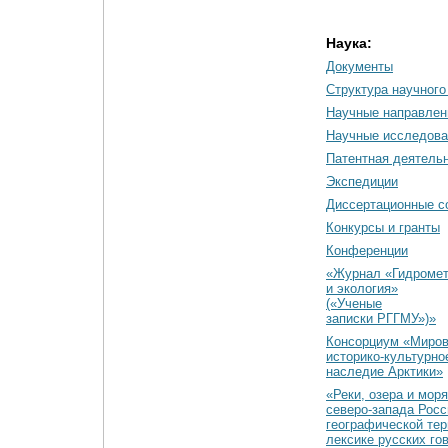
Наука:
Документы
Cтруктура научного
Научные направлен
Научные исследова
Патентная деятель
Экспедиции
Диссертационные с
Конкурсы и гранты
Конференции
«Журнал «Гидромет
и экология»
(«Ученые
записки РГГМУ»)»
Консорциум «Миро
историко-культурно
наследие Арктики»
«Реки, озера и моря
северо-запада Росс
географической тер
лексике русских го