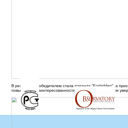
В результате победителем стала команда "Forbidden", а при
повышенной заинтересованности студентов, и выразили увере