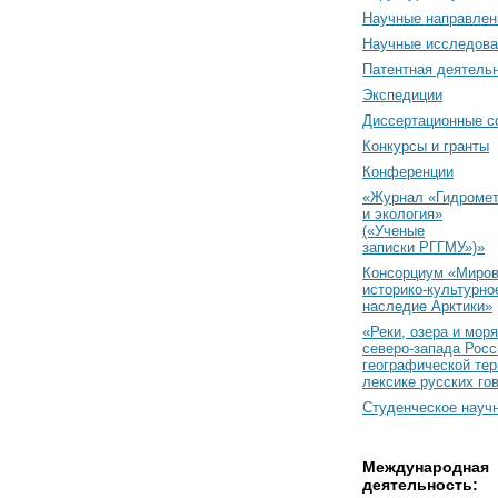
Научные направлен
Научные исследова
Патентная деятель
Экспедиции
Диссертационные с
Конкурсы и гранты
Конференции
«Журнал «Гидромет
и экология»
(«Ученые
записки РГГМУ»)»
Консорциум «Миро
историко-культурно
наследие Арктики»
«Реки, озера и моря
северо-запада Росс
географической тер
лексике русских го
Студенческое науч
Международная
деятельность: