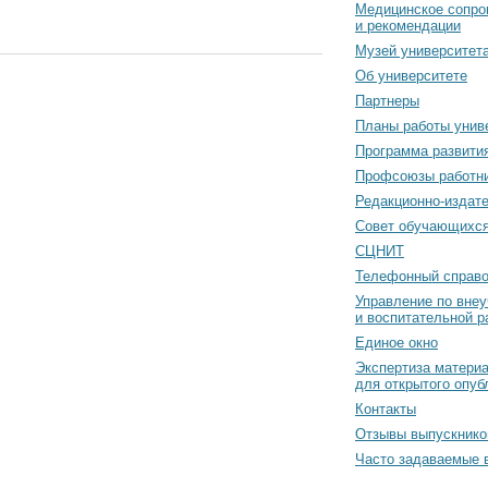
Медицинское сопро
и рекомендации
Музей университет
Об университете
Партнеры
Планы работы унив
Программа развити
Профсоюзы работн
Редакционно-издат
Cовет обучающихс
СЦНИТ
Телефонный справо
Управление по вне
и воспитательной р
Единое окно
Экспертиза матери
для открытого опуб
Контакты
Отзывы выпускнико
Часто задаваемые 