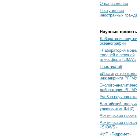
О направлении
Поступление
иностранных гражд
Научные проект
Лаборатория спутн
океанографии
«Лаборатория моде
средней и верхней
атмосферы (LIMA)»
ПластикЛаб
«Институт геоэколо
инжиниринга РГГМУ
Эколого-аналитиче
лаборатория РГГМ
Учебно-научная ст
Балтийский плавуч
университет (БПУ)
Арктические проек
Арктический портал
«SIOWS»
ФИП «Гидромет»