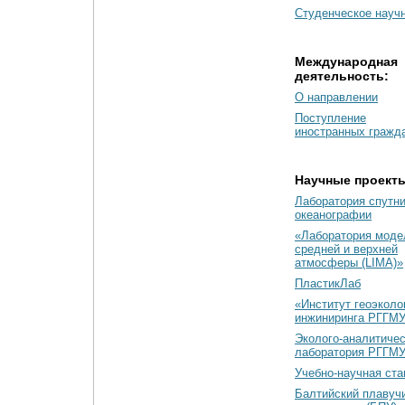
Студенческое науч
Международная
деятельность:
О направлении
Поступление
иностранных гражд
Научные проект
Лаборатория спутн
океанографии
«Лаборатория моде
средней и верхней
атмосферы (LIMA)»
ПластикЛаб
«Институт геоэколо
инжиниринга РГГМУ
Эколого-аналитиче
лаборатория РГГМ
Учебно-научная ст
Балтийский плавуч