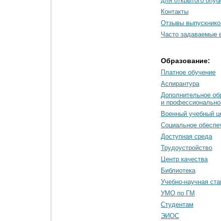
для открытого опуб
Контакты
Отзывы выпускнико
Часто задаваемые 
Образование:
Платное обучение
Аспирантура
Дополнительное об
и профессионально
Военный учебный ц
Социальное обеспе
Доступная среда
Трудоустройство
Центр качества
Библиотека
Учебно-научная ст
УМО по ГМ
Студентам
ЭИОС