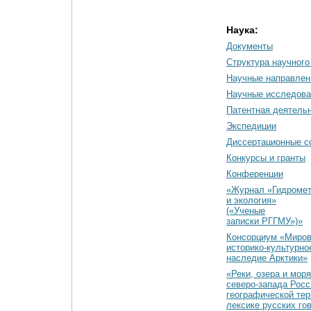
Наука:
Документы
Cтруктура научного
Научные направлен
Научные исследова
Патентная деятель
Экспедиции
Диссертационные с
Конкурсы и гранты
Конференции
«Журнал «Гидромет
и экология»
(«Ученые
записки РГГМУ»)»
Консорциум «Миро
историко-культурно
наследие Арктики»
«Реки, озера и моря
северо-запада Росс
географической тер
лексике русских го