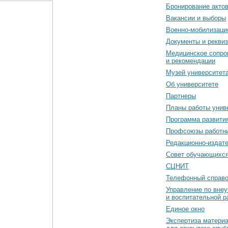
Бронирование акто
Вакансии и выборы
Военно-мобилизаци
Документы и рекви
Медицинское сопро
и рекомендации
Музей университет
Об университете
Партнеры
Планы работы унив
Программа развити
Профсоюзы работн
Редакционно-издат
Cовет обучающихс
СЦНИТ
Телефонный справо
Управление по вне
и воспитательной р
Единое окно
Экспертиза матери