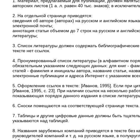
1. Материал, предлагаемый для публикации, должен являтьс
авторских листов (1 а. л. равен 40 тыс. знаков); в исключит
2. На отдельной странице приводятся:
сведения об авторе (авторах) на русском и английском язык
электронной почты;
аннотация статьи объемом до 7 строк на русском и английс
литературы;
3. Список литературы должен содержать библиографические с
тексте нет ссылок.
4. Пронумерованный список литературы (в алфавитном порядк
обязательным указанием следующих данных: для книг - фамил
статей - фамилия и инициалы автора, название статьи, назв
электронные публикации и адреса Интернет с указанием все
5. Оформление ссылок в тексте: [Иванов, 1995]. Если при ци
[Иванов, 1995, с. 23]. При наличии ссылок на несколько раб
показывающая порядок данного издания в списке литературы:
6. Сноски помещаются на соответствующей странице текста.
7. Таблицы и другие цифровые данные должны быть тщательн
указываются над таблицей.
8. Названия зарубежных компаний приводятся в тексте без 
руководителей компаний и т. д. на русском языке, в полукр