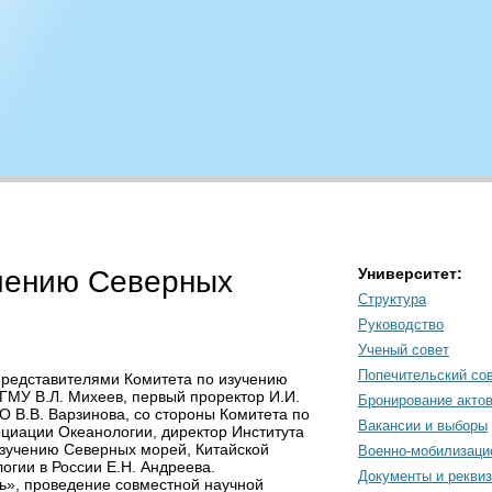
учению Северных
Университет:
Структура
Руководство
Ученый совет
Попечительский со
 представителями Комитета по изучению
ГМУ В.Л. Михеев, первый проректор И.И.
Бронирование акто
 В.В. Варзинова, со стороны Комитета по
Вакансии и выборы
циации Океанологии, директор Института
изучению Северных морей, Китайской
Военно-мобилизаци
гии в России Е.Н. Андреева.
Документы и рекви
ь», проведение совместной научной