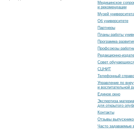
Медицинское сопро
и рекомендации
Музей университет
Об университете
Партнеры
Планы работы унив
Программа развити
Профсоюзы работн
Редакционно-издат
Cовет обучающихс
СЦНИТ
Телефонный справо
Управление по вне
и воспитательной р
Единое окно
Экспертиза матери
для открытого опуб
Контакты
Отзывы выпускнико
Часто задаваемые 