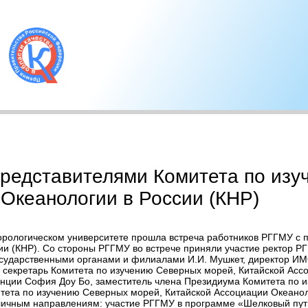
представителями Комитета по из
Океанологии в России (КНР)
еорологическом университете прошла встреча работников РГГМУ c
и (КНР). Со стороны РГГМУ во встрече приняли участие ректор РГ
осударственными органами и филиалами И.И. Мушкет, директор ИМО
 секретарь Комитета по изучению Северных морей, Китайской Ассо
нции Cофия Доу Бо, заместитель члена Президиума Комитета по 
тета по изучению Северных морей, Китайской Ассоциации Океаноло
зличным направлениям: участие РГГМУ в программе «Шелковый пут