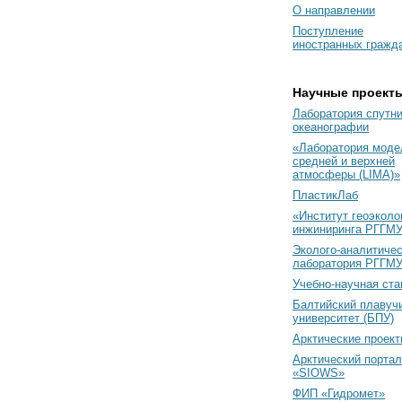
О направлении
Поступление
иностранных гражд
Научные проект
Лаборатория спутн
океанографии
«Лаборатория моде
средней и верхней
атмосферы (LIMA)»
ПластикЛаб
«Институт геоэколо
инжиниринга РГГМУ
Эколого-аналитиче
лаборатория РГГМ
Учебно-научная ст
Балтийский плавуч
университет (БПУ)
Арктические проек
Арктический портал
«SIOWS»
ФИП «Гидромет»