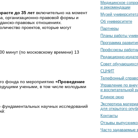
Медицинское сопро
и рекомендации
расте до 35 лет
включительно на момент
Музей университет
тва, организационно-правовой формы и
Об университете
жданско-правовых отношениях.
Количество проектов, которые могут
Партнеры
Планы работы унив
Программа развити
Профсоюзы работн
в 00 минут (по московскому времени) 13
Редакционно-издат
Cовет обучающихс
СЦНИТ
Телефонный справо
ного фонда по мероприятию
«Проведение
Управление по вне
ведущими учеными, в том числе молодыми
и воспитательной р
Единое окно
Экспертиза матери
ие фундаментальных научных исследований
для открытого опуб
ий:
Контакты
Отзывы выпускнико
Часто задаваемые 