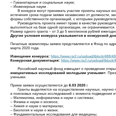
– Гуманитарные и социальные науки;
– Инженерные науки .
В конкурсе могут принимать участие проекты научных к
истечения срока подачи заявки независимо от должности, з
формы собственности организаций, с которыми руководитель
Руководитель проекта имеет право в качестве руководит
выполняться на базе одной организации, не ограничивается.
Размер одного гранта – от 3 до 5 миллионов рублей ежегодно 
Другие условия конкурса указываются в конкурсной до
Печатные экземпляры заявок представляются в Фонд по адресу:
марта 2020 года.
Извещение конкурса:
https://www.rscf.ru/upload/iblock/48
Конкурсная документация:
https://www.rscf.ru/upload/ibl
Российский научный фонд извещает о проведении открыт
инициативных исследований молодыми учеными»
. Пре
учеными.
Прием заявок осуществляется до
6.03 2020
г.
Гранты выделяются на осуществление научных, научно
и поисковых научных исследований с момента подведения ит
– Математика, информатика и науки о системах;
– Физика и науки о космосе;
– Химия и науки о материалах;
– Биология и науки о жизни;
– Фундаментальные исследования для медицины;