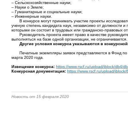
– Сельскохозяйственные науки;
– Науки о Земле;
– Гуманитарные и социальные науки;
– Инженерные науки.
В конкурсе могут принимать участие проекты исследова
ученую степень кандидата наук, независимо от должности и
которыми он состоит в трудовых или гражданско-правовых о
Руководитель проекта имеет право в качестве руководи
выполняться на базе одной организации, не ограничивается.
Другие условия конкурса указываются в конкурсной
Печатные экземпляры заявок представляются в Фонд по адр
марта 2020 года.
Извещение конкурса:
https://www.rscf.ru/upload/iblock/db
Конкурсная документация:
https://www.rscf.ru/upload/iblo
Новость от 15 февраля 2020