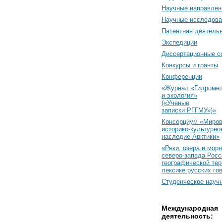
Научные направлен
Научные исследова
Патентная деятель
Экспедиции
Диссертационные с
Конкурсы и гранты
Конференции
«Журнал «Гидромет
и экология»
(«Ученые
записки РГГМУ»)»
Консорциум «Миро
историко-культурно
наследие Арктики»
«Реки, озера и моря
северо-запада Росс
географической тер
лексике русских го
Студенческое науч
Международная
деятельность: