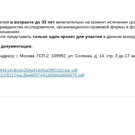
телей
в возрасте до 33 лет
включительно на момент истечения сро
 гражданства исследователя, организационно-правовой формы и фо
тношениях.
теля представить
только один проект для участия
в данном конкур
 документации.
есу: г. Москва, ГСП-2, 109992, ул. Солянка, д. 14, стр. 3 до 17 
4/db44b14c82eb258a91d45a09f02d1cbe.pdf
ck/821/82174ac3fa46f97441160bfa3b5fef76.pdf