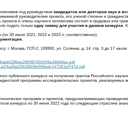
оллективов под руководством
кандидатов или докторов наук в воз
анимаемой руководителем проекта, его ученой степени и гражданс
 проекта и члены научного коллектива состоят в трудовых или гра
еля подать только
одну заявку для участия в данном конкурсе
. 
(по 30 июня 2021, 2022 и 2023 гг. соответственно).
кументации.
 г. Москва, ГСП-2, 109992, ул. Солянка, д. 14, стр. 3 до 17 часо
8/488abb528bee28099709c039a34640ee.pdf
ock/4a2/4a2be25626609e594edc147261ef747d.pdf
.
ого публичного конкурса на получение грантов Российского науч
зидентской программы исследовательских проектов, реализуемых 
-технических программ и проектов, предусматривающих проведен
огов конкурса по 30 июня 2022 года по следующим отраслям знан