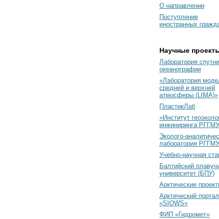
О направлении
Поступление
иностранных гражд
Научные проект
Лаборатория спутн
океанографии
«Лаборатория моде
средней и верхней
атмосферы (LIMA)»
ПластикЛаб
«Институт геоэколо
инжиниринга РГГМУ
Эколого-аналитиче
лаборатория РГГМ
Учебно-научная ст
Балтийский плавуч
университет (БПУ)
Арктические проек
Арктический портал
«SIOWS»
ФИП «Гидромет»