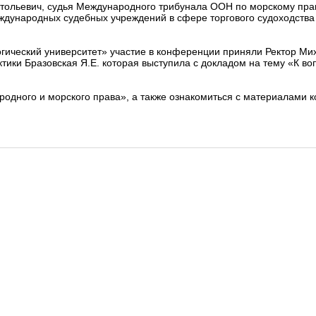
ольевич, судья Международного трибунала ООН по морскому праву
ждународных судебных учреждений в сфере торгового судоходства
ический университет» участие в конференции приняли Ректор Ми
ики Бразовская Я.Е. которая выступила с докладом на тему «К во
дного и морского права», а также ознакомиться с материалами 