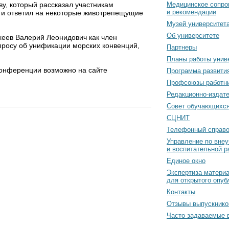
, который рассказал участникам
Медицинское сопро
и рекомендации
 и ответил на некоторые животрепещущие
Музей университет
Об университете
хеев Валерий Леонидович как член
просу об унификации морских конвенций,
Партнеры
Планы работы унив
конференции возможно на сайте
Программа развити
Профсоюзы работн
Редакционно-издат
Cовет обучающихс
СЦНИТ
Телефонный справо
Управление по вне
и воспитательной р
Единое окно
Экспертиза матери
для открытого опуб
Контакты
Отзывы выпускнико
Часто задаваемые 