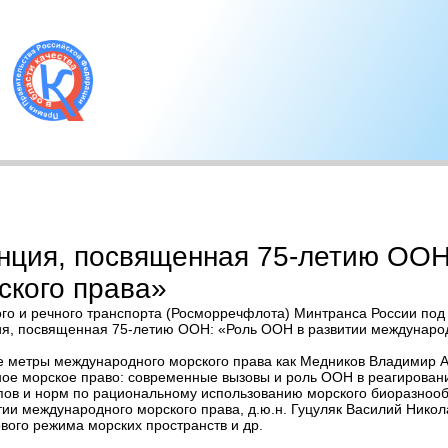
нция, посвященная 75-летию ООН
ского права»
ского и речного транспорта (Росморречфлота) Минтранса России по
ия, посвященная 75-летию ООН: «Роль ООН в развитии международ
е метры международного морского права как Медников Владимир А
е морское право: современные вызовы и роль ООН в реагировани
пов и норм по рациональному использованию морского биоразнообр
ии международного морского права, д.ю.н. Гуцуляк Василий Никол
вого режима морских пространств и др.