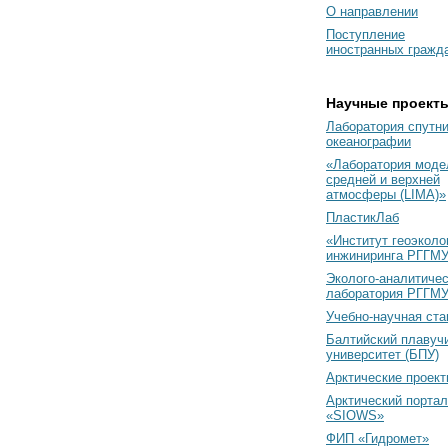
О направлении
Поступление
иностранных гражд
Научные проект
Лаборатория спутн
океанографии
«Лаборатория моде
средней и верхней
атмосферы (LIMA)»
ПластикЛаб
«Институт геоэколо
инжиниринга РГГМУ
Эколого-аналитиче
лаборатория РГГМ
Учебно-научная ст
Балтийский плавуч
университет (БПУ)
Арктические проек
Арктический портал
«SIOWS»
ФИП «Гидромет»