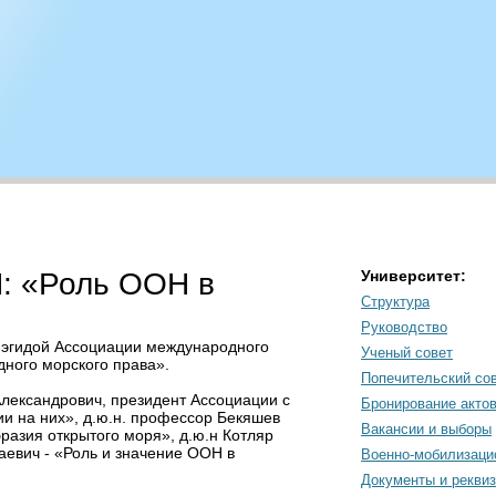
: «Роль ООН в
Университет:
Структура
Руководство
д эгидой Ассоциации международного
Ученый совет
ного морского права».
Попечительский со
лександрович, президент Ассоциации с
Бронирование акто
и на них», д.ю.н. профессор Бекяшев
Вакансии и выборы
азия открытого моря», д.ю.н Котляр
аевич - «Роль и значение ООН в
Военно-мобилизаци
Документы и рекви