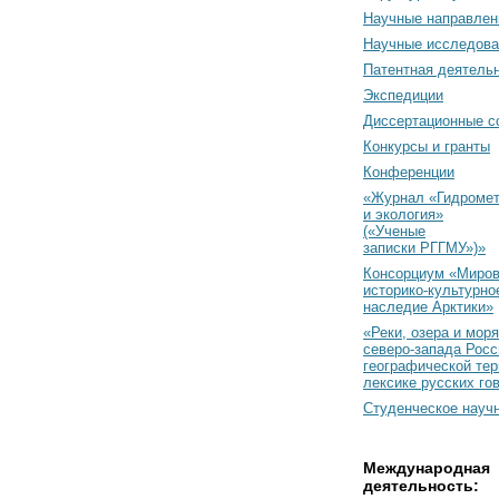
Научные направлен
Научные исследова
Патентная деятель
Экспедиции
Диссертационные с
Конкурсы и гранты
Конференции
«Журнал «Гидромет
и экология»
(«Ученые
записки РГГМУ»)»
Консорциум «Миро
историко-культурно
наследие Арктики»
«Реки, озера и моря
северо-запада Росс
географической тер
лексике русских го
Студенческое науч
Международная
деятельность: