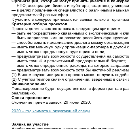
Организации, которые могут принять участие в конкурс
— НПО, ассоциации, бизнес-инкубаторы, стартапы, универс
— в целях привлечения специалистов с различными навыкам
представителей разных сфер.
К участию в конкурсе принимаются заявки только от организ
Критерии отбора проектов
Проекты должны соответствовать следующим критериям:
— быть непосредственно связанными с экологическими и кл
— быть направленными на развитие российско-французских
— способствовать налаживанию диалога между организация
— иметь как минимум одну организацию-партнера в другой с
— иметь четко определенную аудиторию и цели;
— предусматривать возможности осуществления на самосто
— иметь точный и реалистичный предварительный бюджет;
— иметь четко определенные расходы, на которые запрашив
— предусматривать возможность хотя бы частичной реализаци
(1) В ином случае инициатор проекта может получить содейс
(2) С учетом темпов снятия ограничений, введенных в связ
Финансирование
Финансирование будет осуществляться в форме гранта в разм
реализацию.
Сроки проведения
Окончание приема заявок: 29 июня 2020.
2020 – год климата и окружающей среды
Заявка на участие
Необходимо предоставить следующую информацию: