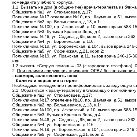
коменданта учебного корпуса.
1.1. Вызвать на дом (в общежитие) врача-терапевта из ближ
Общежитие №1, ул. Стахановцев, д.17:
Поликлиника №17 отделение №10, пр. Шаумяна, д.51, вызов
Общежитие №2, пр. Большевиков, д.13, к.1:
Поликлиника №100, пр. Искровский, д.10, вызов врача 588-1
Общежитие №3, бульвар Красных Зорь, д.4:
Поликлиника №46, ул. Седова, д.95, корп.2, вызов врача 362
Общежитие №4, ул. Воронежская, д.116:
Поликлиника №19, ул. Воронежская, д.104, вызов врача 246-
Общежитие №5, ул. Софийская, д.21, корп.2:
Поликлиника №19, ул. Пражская, д.11, вызов врача 246-15-3
или
1.2 вызвать «Скорую помощь» -03 (с городского телефона), 
2.
При наличии следующих признаков ОРВИ без повышения т
- насморк, заложенность носа
– боли или першение в горле
Необходимо немедленно проинформировать заведующую сту
2.1. Обратиться к врачу-терапевту в ближайшую поликлинику
Общежитие №1, ул. Стахановцев, д.17:
Поликлиника №17 отделение №10, пр. Шаумяна, д.51, вызов
Общежитие №2, пр. Большевиков, д.13, к.1:
Поликлиника №100, пр. Искровский, д.10, вызов врача 588-1
Общежитие №3, бульвар Красных Зорь, д.4:
Поликлиника №46, ул. Седова, д.95, корп.2, вызов врача 362
Общежитие №4, ул. Воронежская, д.116:
Поликлиника №19, ул. Воронежская, д.104, вызов врача 246-
Общежитие №5, ул. Софийская, д.21, корп.2: