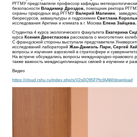
РГГМУ представляли профессор кафедры метеорологически
безопасности
Владимир Дроздов,
помощник ректора РГГМ
охраны природных вод РГГМУ
Валерий Малинин
, заведую
биоресурсов, аквакультуры и гидрохимии
Светлана Король
исследования Арктики и климата в г. Москва
Елена Зайцева.
Студентка 4 курса экологического факультета
Екатерина Си
курса
Ксения Двоеглазова
рассказала о многолетних колеб
С французской стороны выступали представители Универси
исследований лабораторий
Жан-Даниэль Пари, Сергей Ха
вопросы и изучения аэрозолей в стратосфере и суверенитет
На встрече обсуждались вопросы международно-правового ре
также важность междисциплинарных связей в изучении и раз
Видео
https://cloud.rshu.ru/index.php/s/V2s0Q95FPtcfAAW/download