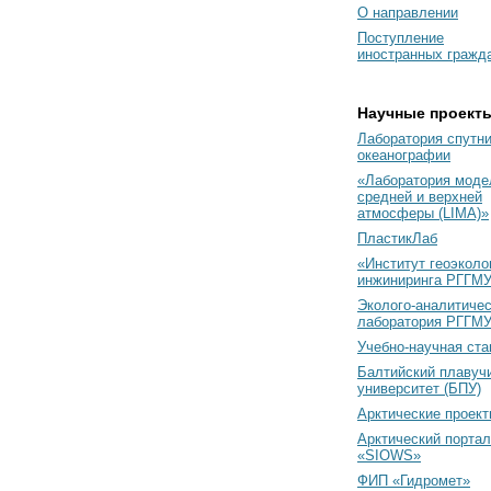
О направлении
Поступление
иностранных гражд
Научные проект
Лаборатория спутн
океанографии
«Лаборатория моде
средней и верхней
атмосферы (LIMA)»
ПластикЛаб
«Институт геоэколо
инжиниринга РГГМУ
Эколого-аналитиче
лаборатория РГГМ
Учебно-научная ст
Балтийский плавуч
университет (БПУ)
Арктические проек
Арктический портал
«SIOWS»
ФИП «Гидромет»