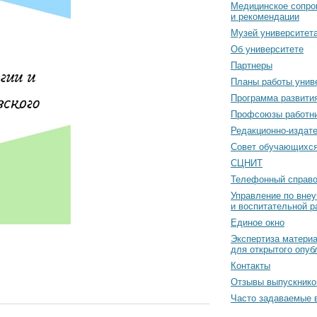
Медицинское сопро
и рекомендации
Музей университет
Об университете
Партнеры
Планы работы унив
Программа развити
Профсоюзы работн
Редакционно-издат
Cовет обучающихс
СЦНИТ
Телефонный справо
Управление по вне
и воспитательной р
Единое окно
Экспертиза матери
для открытого опуб
Контакты
Отзывы выпускнико
Часто задаваемые 