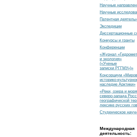
Научные направлен
Научные исследова
Патентная деятель
Экспедиции
Диссертационные с
Конкурсы и гранты
Конференции
«Журнал «Гидромет
и экология»
(«Ученые
записки РГГМУ»)»
Консорциум «Миро
историко-культурно
наследие Арктики»
«Реки, озера и моря
северо-запада Росс
географической тер
лексике русских го
Студенческое науч
Международная
деятельность: