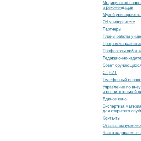
Медицинское сопро
и рекомендации
Музей университет
Об университете
Партнеры
Планы работы унив
Программа развити
Профсоюзы работн
Редакционно-издат
Cовет обучающихс
СЦНИТ
Телефонный справо
Управление по вне
и воспитательной р
Единое окно
Экспертиза матери
для открытого опуб
Контакты
Отзывы выпускнико
Часто задаваемые 