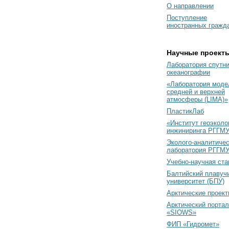
О направлении
Поступление
иностранных гражд
Научные проект
Лаборатория спутн
океанографии
«Лаборатория моде
средней и верхней
атмосферы (LIMA)»
ПластикЛаб
«Институт геоэколо
инжиниринга РГГМУ
Эколого-аналитиче
лаборатория РГГМ
Учебно-научная ст
Балтийский плавуч
университет (БПУ)
Арктические проек
Арктический портал
«SIOWS»
ФИП «Гидромет»