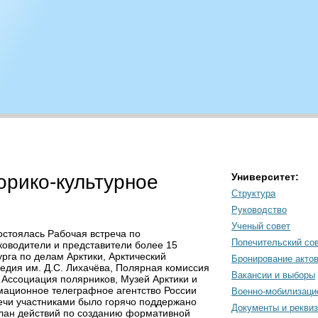
рико-культурное
Университет:
Структура
Руководство
Ученый совет
остоялась Рабочая встреча по
Попечительский со
ководители и представители более 15
рга по делам Арктики, Арктический
Бронирование акто
ледия им. Д.С. Лихачёва, Полярная комиссия
Вакансии и выборы
 Ассоциация полярников, Музей Арктики и
мационное телеграфное агентство России
Военно-мобилизаци
ечи участниками было горячо поддержано
Документы и рекви
план действий по созданию формативной