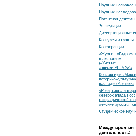
Научные направлен
Научные исследова
Патентная деятель
Экспедиции
Диссертационные с
Конкурсы и гранты
Конференции
«Журнал «Гидромет
и экология»
(«Ученые
записки РГГМУ»)»
Консорциум «Миро
историко-культурно
наследие Арктики»
«Реки, озера и моря
северо-запада Росс
географической тер
лексике русских го
Студенческое науч
Международная
деятельность: