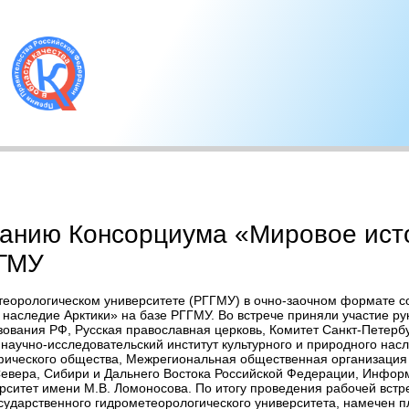
анию Консорциума «Мировое исто
ГГМУ
теорологическом университете (РГГМУ) в очно-заочном формате с
аследие Арктики» на базе РГГМУ. Во встрече приняли участие ру
зования РФ, Русская православная церковь, Комитет Санкт-Петербу
научно-исследовательский институт культурного и природного нас
афического общества, Межрегиональная общественная организация
евера, Сибири и Дальнего Востока Российской Федерации, Инфор
ситет имени М.В. Ломоносова. По итогу проведения рабочей встр
осударственного гидрометеорологического университета, намечен 