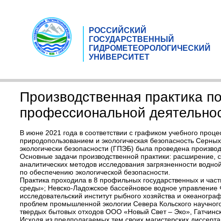
РОССИЙСКИЙ
ГОСУДАРСТВЕННЫЙ
ГИДРОМЕТЕОРОЛОГИЧЕСКИЙ
УНИВЕРСИТЕТ
Производственная практика п
профессиональной деятельно
В июне 2021 года в соответствии с графиком учебного проц
природопользованием и экологическая безопасность Серных
экологически безопасности (ГПЭБ) была проведена произво
Основные задачи производственной практики: расширение, 
аналитических методов исследования загрязненности водной
по обеспечению экологической безопасности.
Практика проходила в 8 профильных государственных и час
среды»; Невско-Ладожское бассейновое водное управление 
исследовательский институт рыбного хозяйства и океанограф
проблем промышленной экологии Севера Кольского научного
твердых бытовых отходов ООО «Новый Свет – Эко», Гатчинск
Исходя из предполагаемых тем своих магистерских диссерта