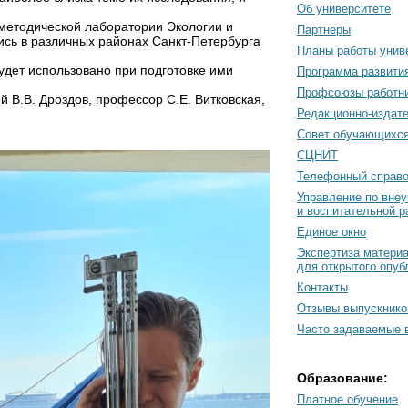
Об университете
методической лаборатории Экологии и
Партнеры
сь в различных районах Санкт-Петербурга
Планы работы унив
удет использовано при подготовке ими
Программа развити
Профсоюзы работн
В.В. Дроздов, профессор С.Е. Витковская,
Редакционно-издат
Cовет обучающихс
СЦНИТ
Телефонный справо
Управление по вне
и воспитательной р
Единое окно
Экспертиза матери
для открытого опуб
Контакты
Отзывы выпускнико
Часто задаваемые 
Образование:
Платное обучение