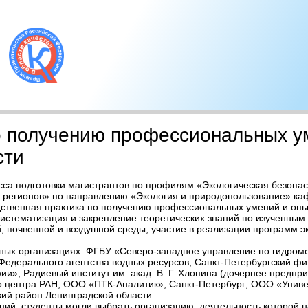
о получению профессиональных у
сти
есса подготовки магистрантов по профилям «Экологическая безопа
 регионов» по направлению «Экология и природопользование» ка
дственная практика по получению профессиональных умений и оп
систематизация и закрепление теоретических знаний по изученны
, почвенной и воздушной среды; участие в реализации программ э
тных организациях: ФГБУ «Северо-западное управление по гидро
Федерального агентства водных ресурсов; Санкт-Петербургский ф
ии»; Радиевый институт им. акад. В. Г. Хлопина (дочернее предпр
 центра РАН; ООО «ПТК-Аналитик», Санкт-Петербург; ООО «Универ
ий район Ленинградской области.
ций, студенты могли выбрать организацию, деятельность которой н