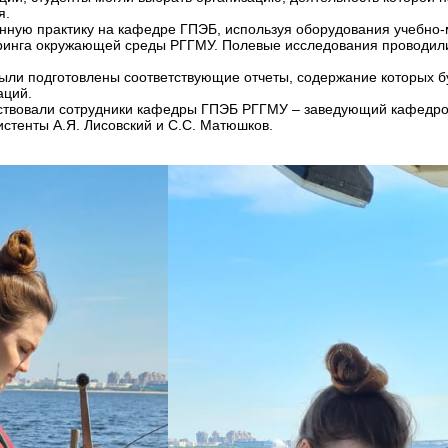
я.
енную практику на кафедре ГПЭБ, используя оборудования учебно-
ринга окружающей среды РГГМУ. Полевые исследования проводили
ыли подготовлены соответствующие отчеты, содержание которых б
аций.
аствовали сотрудники кафедры ГПЭБ РГГМУ – заведующий кафедрой 
истенты А.Я. Лисовский и С.С. Матюшков.