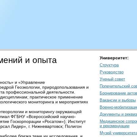
мений и опыта
Университет:
Структура
Руководство
Ученый совет
сность» и «Управление
Попечительский со
федрой Геоэкологии, природопользования и
ыта профессиональной деятельности.
Бронирование акто
м дисциплинам; практическое применение
Вакансии и выборы
кологического мониторинга и мероприятиях
Военно-мобилизаци
метеорологии и мониторингу окружающей
Документы и рекви
илиал ФГБНУ «Всероссийский научно-
иятие Госкорпорации «Росатом»); Институт
Медицинское сопро
и рекомендации
сал Лидер», г. Нижневартовск; Полигон
Музей университет
аиболее близка теме их исследования, и