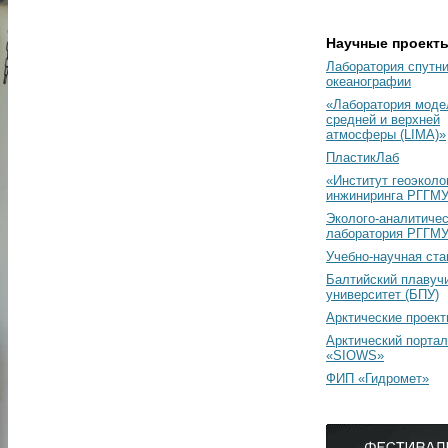
Научные проект
Лаборатория спутн
океанографии
«Лаборатория моде
средней и верхней
атмосферы (LIMA)»
ПластикЛаб
«Институт геоэколо
инжиниринга РГГМУ
Эколого-аналитиче
лаборатория РГГМ
Учебно-научная ст
Балтийский плавуч
университет (БПУ)
Арктические проек
Арктический портал
«SIOWS»
ФИП «Гидромет»