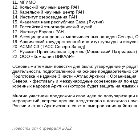
11. МГИМО
12. Кольский научный центр РАН
13. Карельский научный центр РАН
14. Институт озероведения РАН
15. Академия наук республики Саха (Якутия)
16. Российский этнографический музей
17. Институт Европы РАН
18. Ассоциация коренных малочисленных народов Севера, С
19. Арктический государственный институт культуры и искусс
20. АСМИ СЗ (ТАСС Северо-Запад)
21. Русская Православная Церковь (Московский Патриархат)
22. ООО «Компания ВИКААР»
Основными темами повестки дня были: утверждение учредит
деятельности, подготовленной на основе предварительно со
Подготовка и издание 3 части «Атлас Арктики»; Организац
Севера: - фестиваль и международные соревнования по ездо
коренных народов Арктики (которое будет вещать на языках
Многие участники предложили свои идеи по популяризации 
мероприятий, встреча прошла плодотворно и положила нача
России и стран Арктического совета, выстраивания действен
Новость от 4 февраля 2022