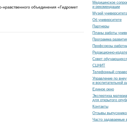
Медицинское сопро
и рекомендации
вно-нравственного объединения «Гидромет
Музей университет
Об университете
Партнеры
Планы работы унив
Программа развити
Профсоюзы работн
Редакционно-издат
Cовет обучающихс
СЦНИТ
Телефонный справо
Управление по вне
и воспитательной р
Единое окно
Экспертиза матери
для открытого опуб
Контакты
Отзывы выпускнико
Часто задаваемые 