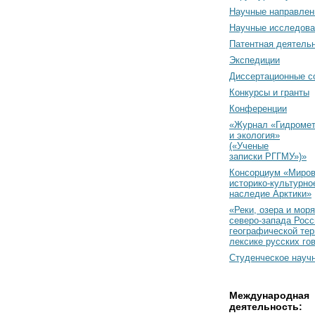
Научные направлен
Научные исследова
Патентная деятель
Экспедиции
Диссертационные с
Конкурсы и гранты
Конференции
«Журнал «Гидромет
и экология»
(«Ученые
записки РГГМУ»)»
Консорциум «Миро
историко-культурно
наследие Арктики»
«Реки, озера и моря
северо-запада Росс
географической тер
лексике русских го
Студенческое науч
Международная
деятельность: