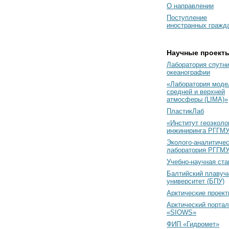
О направлении
Поступление
иностранных гражд
Научные проект
Лаборатория спутн
океанографии
«Лаборатория моде
средней и верхней
атмосферы (LIMA)»
ПластикЛаб
«Институт геоэколо
инжиниринга РГГМУ
Эколого-аналитиче
лаборатория РГГМ
Учебно-научная ст
Балтийский плавуч
университет (БПУ)
Арктические проек
Арктический портал
«SIOWS»
ФИП «Гидромет»