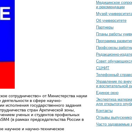
Медицинское сопро
и рекомендации
Музей университет
Об университете
Партнеры
Планы работы унив
Программа развити
Профсоюзы работн
Редакционно-издат
Cовет обучающихс
СЦНИТ
Телефонный справо
Управление по вне
и воспитательной р
Единое окно
кое сотрудничество» от Министерства науки
Экспертиза матери
 деятельности в сфере научно-
для открытого опуб
ии исполнения государственного задания
рудничества стран Арктической зоны,
Контакты
ечением ученых и студентов профильных
Отзывы выпускнико
ASM4 (в рамках председательства России в
Часто задаваемые 
е научное и научно-техническое