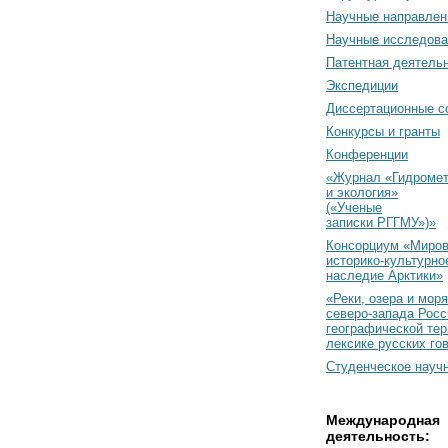
Научные направлен
Научные исследова
Патентная деятель
Экспедиции
Диссертационные с
Конкурсы и гранты
Конференции
«Журнал «Гидромет
и экология»
(«Ученые
записки РГГМУ»)»
Консорциум «Миро
историко-культурно
наследие Арктики»
«Реки, озера и моря
северо-запада Росс
географической тер
лексике русских го
Студенческое науч
Международная
деятельность: