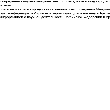
ты определено научно-методическое сопровождение международног
йствия.
толы и вебинары по продвижению инициативы проведения Междунар
кую конференцию «Мировое историко-культурное наследие Арктик
 информацией о научной деятельности Российской Федерации в Ар