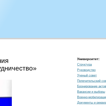
ния
Университет:
Структура
удничество»
Руководство
Ученый совет
Попечительский со
Бронирование акто
Вакансии и выборы
Военно-мобилизаци
Документы и рекви