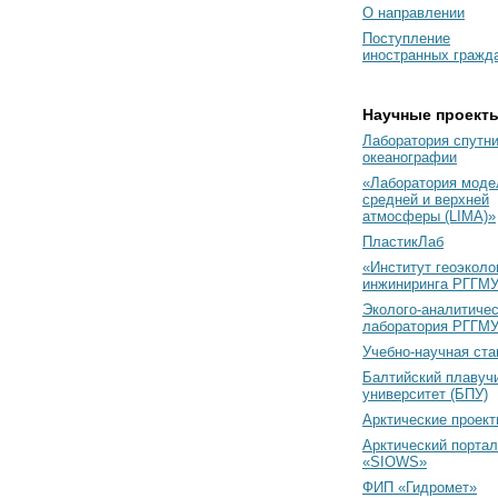
О направлении
Поступление
иностранных гражд
Научные проект
Лаборатория спутн
океанографии
«Лаборатория моде
средней и верхней
атмосферы (LIMA)»
ПластикЛаб
«Институт геоэколо
инжиниринга РГГМУ
Эколого-аналитиче
лаборатория РГГМ
Учебно-научная ст
Балтийский плавуч
университет (БПУ)
Арктические проек
Арктический портал
«SIOWS»
ФИП «Гидромет»