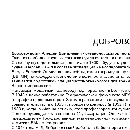
ДОБРОВ
Добровольский Алексей Дмитриевич - океанолог, доктор геог
Один из наиболее крупных советских ученых-океанологов, в
Свою научную деятельность он начал в 1930 г. будучи студе
судне «Персей». Был в составе экспедиции на исследовател
В годы Великой Отечественной войны, имея отсрочку по пр
(ВВГМИ) на кафедре океанологии в должности ассистента, 
занимался подготовкой специалистов-океанологов для военно
Военно-морских сил.
Награждён медалями «За победу над Германией в Великой От
В 1945 г. начал работать на Географическом факультете МГУ
географии полярных стран. Затем с развитием на факультет
совместительству, а с 1953 г., пройдя по конкурсу (в 1952 
1988 г., когда, выйдя на пенсию, стал профессором-консуль
Под его руководством защищена 41 диссертация. Он - член 
председателем Государственной экзаменационной комиссии 
комиссии ВАК по географии.
С 1944 года А. Д. Добровольский работал в Лаборатории ок