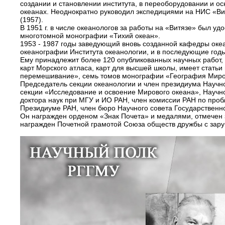
создании и становлении института, в переоборудовании и ос
океанах. Неоднократно руководил экспедициями на НИС «Ви
(1957).
В 1951 г. в числе океанологов за работы на «Витязе» был уд
многотомной монографии «Тихий океан».
1953 - 1987 годы заведующий вновь созданной кафедры оке
океанографии Института океанологии, и в последующие год
Ему принадлежит более 120 опубликованных научных работ, 
карт Морского атласа, карт для высшей школы, имеет стать
перемешивание», семь томов монографии «География Мирово
Председатель секции океанологии и член президиума Научн
секции «Исследование и освоение Мирового океана», Научн
доктора наук при МГУ и ИО РАН, член комиссии РАН по про
Президиуме РАН, член бюро Научного совета Государственно
Он награжден орденом «Знак Почета» и медалями, отмечен 
награжден Почетной грамотой Союза обществ дружбы с зар