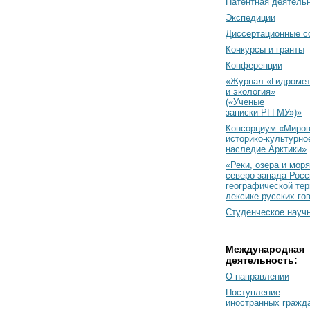
Патентная деятель
Экспедиции
Диссертационные с
Конкурсы и гранты
Конференции
«Журнал «Гидромет
и экология»
(«Ученые
записки РГГМУ»)»
Консорциум «Миро
историко-культурно
наследие Арктики»
«Реки, озера и моря
северо-запада Росс
географической тер
лексике русских го
Студенческое науч
Международная
деятельность:
О направлении
Поступление
иностранных гражд