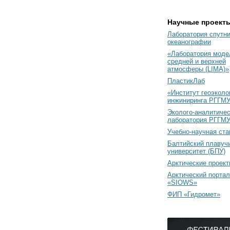
Научные проект
Лаборатория спутн
океанографии
«Лаборатория моде
средней и верхней
атмосферы (LIMA)»
ПластикЛаб
«Институт геоэколо
инжиниринга РГГМУ
Эколого-аналитиче
лаборатория РГГМ
Учебно-научная ст
Балтийский плавуч
университет (БПУ)
Арктические проек
Арктический портал
«SIOWS»
ФИП «Гидромет»