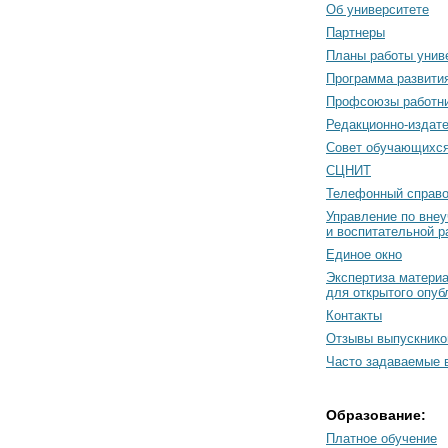
Об университете
Партнеры
Планы работы унив
Программа развити
Профсоюзы работн
Редакционно-издат
Cовет обучающихс
СЦНИТ
Телефонный справо
Управление по вне
и воспитательной р
Единое окно
Экспертиза матери
для открытого опуб
Контакты
Отзывы выпускнико
Часто задаваемые 
Образование:
Платное обучение