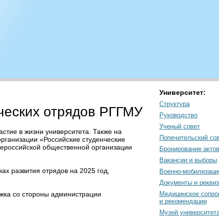
Университет:
Структура
ческих отрядов РГГМУ
Руководство
Ученый совет
стие в жизни университета. Также на
Попечительский со
рганизации «Российские студенческие
щероссийской общественной организации
Бронирование акто
Вакансии и выборы
ах развития отрядов на 2025 год,
Военно-мобилизаци
Документы и рекви
жка со стороны администрации
Медицинское сопро
и рекомендации
Музей университет