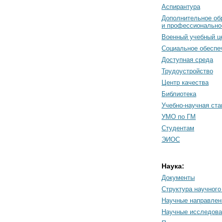
Аспирантура
Дополнительное об
и профессионально
Военный учебный ц
Социальное обеспе
Доступная среда
Трудоустройство
Центр качества
Библиотека
Учебно-научная ст
УМО по ГМ
Студентам
ЭИОС
Наука:
Документы
Cтруктура научного
Научные направлен
Научные исследова