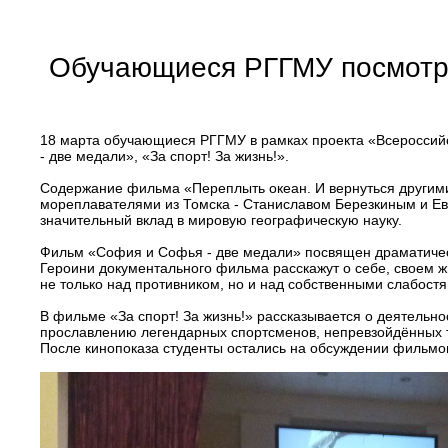
Обучающиеся РГГМУ посмотре
18 марта обучающиеся РГГМУ в рамках проекта «Всероссий
- две медали», «За спорт! За жизнь!».
Содержание фильма «Переплыть океан. И вернуться другими
мореплавателями из Томска - Станиславом Березкиным и Ев
значительный вклад в мировую географическую науку.
Фильм «София и Софья - две медали» посвящен драматическ
Героини документального фильма расскажут о себе, своем ж
не только над противником, но и над собственными слабостя
В фильме «За спорт! За жизнь!» рассказывается о деятельн
прославлению легендарных спортсменов, непревзойдённых т
После кинопоказа студенты остались на обсуждении фильмо