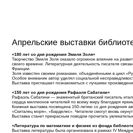
Апрельские выставки библиот
«180 лет со дня рождения Эмиля Золя»
Творчество Эмиля Золя оказало огромное влияние на разви
своего времени. Литературная деятельность писателя свя
Франции.
Золя известен своими романами, объединёнными в цикл «Р
Особое внимание автор уделял социальной несправедливост
Выставка приглашает познакомиться с лучшими произведени
«150 лет со дня рождения Рафаэля Сабатини»
Рафаэль Сабатини — знаменитый британский писатель италь
сердца миллионов читателей по всему миру благодаря ярк
Книжная выставка посвящена 150-летию со дня рождения ав
«Скиталец моря», «Барделес». Читатели смогут вновь окунут
Выставка станет прекрасным поводом прочитать увлекатель
«Литература по математике и физике из фонда библиот
Выставка литературы была организована в рамках IV Между