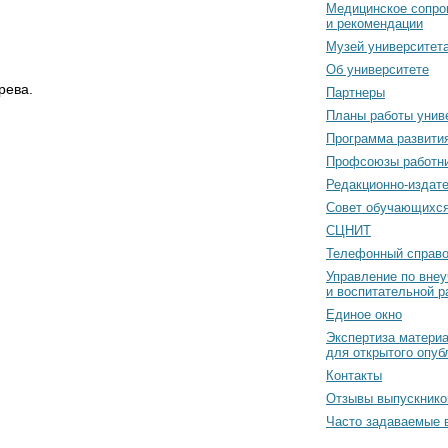
Медицинское сопро
и рекомендации
Музей университет
Об университете
рева.
Партнеры
Планы работы унив
Программа развити
Профсоюзы работн
Редакционно-издат
Cовет обучающихс
СЦНИТ
Телефонный справо
Управление по вне
и воспитательной р
Единое окно
Экспертиза матери
для открытого опуб
Контакты
Отзывы выпускнико
Часто задаваемые 