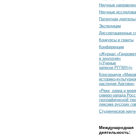
Научные направлен
Научные исследова
Патентная деятель
Экспедиции
Диссертационные с
Конкурсы и гранты
Конференции
«Журнал «Гидромет
и экология»
(«Ученые
записки РГГМУ»)»
Консорциум «Миро
историко-культурно
наследие Арктики»
«Реки, озера и моря
северо-запада Росс
географической тер
лексике русских го
Студенческое науч
Международная
деятельность: