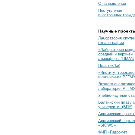
О направлении
Поступление
иностранных гражд
Научные проект
Лаборатория спутн
океанографии
«Лаборатория моде
средней и верхней
атмосферы (LIMA)»
ПластикЛаб
«Институт геоэколо
инжиниринга РГГМУ
Эколого-аналитиче
лаборатория РГГМ
Учебно-научная ст
Балтийский плавуч
университет (БПУ)
Арктические проек
Арктический портал
«SIOWS»
ФИП «Гидромет»