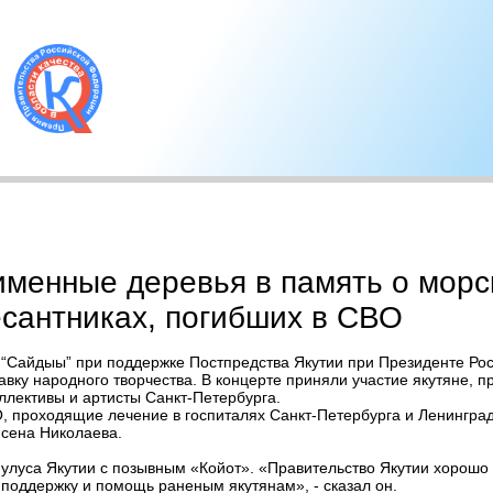
именные деревья в память о морс
сантниках, погибших в СВО
и “Сайдыы” при поддержке Постпредства Якутии при Президенте Ро
вку народного творчества. В концерте приняли участие якутяне, пр
ллективы и артисты Санкт-Петербурга.
О, проходящие лечение в госпиталях Санкт-Петербурга и Ленингра
сена Николаева.
улуса Якутии с позывным «Койот». «Правительство Якутии хорошо п
 поддержку и помощь раненым якутянам», - сказал он.