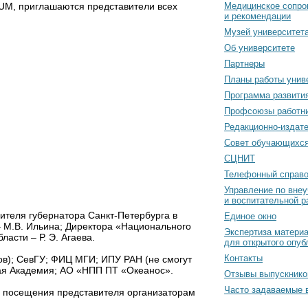
UM, приглашаются представители всех
Медицинское сопро
и рекомендации
Музей университет
Об университете
Партнеры
Планы работы унив
Программа развити
Профсоюзы работн
Редакционно-издат
Cовет обучающихс
СЦНИТ
Телефонный справо
Управление по вне
и воспитательной р
вителя губернатора Санкт-Петербурга в
Единое окно
– М.В. Ильина; Директора «Национального
Экспертиза матери
асти – Р. Э. Агаева.
для открытого опуб
Контакты
ов); СевГУ; ФИЦ МГИ; ИПУ РАН (не смогут
ая Академия; АО «НПП ПТ «Океанос».
Отзывы выпускнико
Часто задаваемые 
мя посещения представителя организаторам