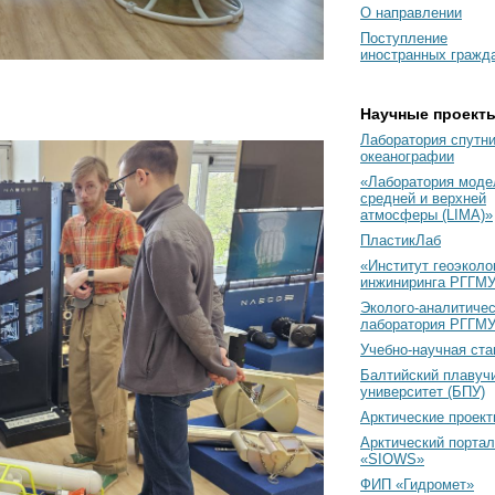
О направлении
Поступление
иностранных гражд
Научные проект
Лаборатория спутн
океанографии
«Лаборатория моде
средней и верхней
атмосферы (LIMA)»
ПластикЛаб
«Институт геоэколо
инжиниринга РГГМУ
Эколого-аналитиче
лаборатория РГГМ
Учебно-научная ст
Балтийский плавуч
университет (БПУ)
Арктические проек
Арктический портал
«SIOWS»
ФИП «Гидромет»