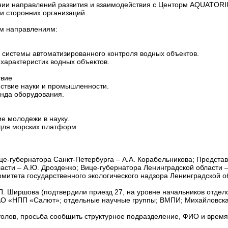
ении направлений развития и взаимодействия с Центорм AQUATORI
и сторонних организаций.
им направлениям:
системы автоматизированного контроля водных объектов.
характеристик водных объектов.
твие
йствие науки и промышленности.
енда оборудования.
е молодежи в науку.
 для морских платформ.
це-губернатора Санкт-Петербурга – А.А. Корабельникова; Предста
ласти – А.Ю. Дрозденко; Вице-губернатора Ленинградской области 
митета государственного экологического надзора Ленинградской обл
. Ширшова (подтвердили приезд 27, на уровне начальников отдел
 АО «НПП «Салют»; отдельные научные группы; ВМПИ; Михайловск
столов, просьба сообщить структурное подразделение, ФИО и вре