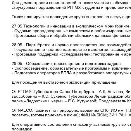
Для демонстрации возможностей, а также участия в обсужд
структурных подразделений РГГМУ, студенты и представител
Также планируется проведение круглых столов по следующ
27.05 Технологии и инновации в экологическом мониторинге
- Судовые природоохранные комплексы и роботизированные 
- Программа сбора и обработки «больших данных» фоновых 
28.05 - Партнёрство и научно-производственное взаимодейс
- Государственно-частное партнерство в экологии: взаимоде
- Программа поддержки исследователей: тестирование и ар
29.05 - Образование, просвещение и подготовка кадров
- Экопросвещение, образовательные программы и вовлечени
- Подготовка операторов БПЛА и разработчиков аппаратуры
Для посещения выставочной экспозиции приглашены
От РГГМУ: Губернатора Санкт-Петербурга – А.Д. Беглова; Ви
зак.собрании – К.Э. Сухенко; Губернатора Ленинградской об
парка «Ладожские шхеры» – Е.С. Кутуковой; Председатель Ко
От NAECO: Комитет по природопользованию СПб; ИО им. П.П
посетить, готовы приехать в июне); ФИЦ ИнБЮМ; ЗИН РАН;
Для оперативного составления списков участников круглых 
площадки: