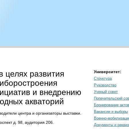
в целях развития
Университет:
Структура
риборостроения
Руководство
ициатив и внедрению
Ученый совет
Попечительский со
водных акваторий
Бронирование акто
Вакансии и выборы
водители центра и организаторы выставки.
Военно-мобилизаци
спект д. 98, аудитория 206.
Документы и рекви