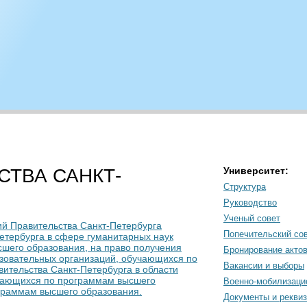
ТВА САНКТ-
Университет:
Структура
Руководство
Ученый совет
ий Правительства Санкт-Петербурга
Попечительский со
етербурга в сфере гуманитарных наук
сшего образования, на право получения
Бронирование акто
азовательных организаций, обучающихся по
Вакансии и выборы
ительства Санкт-Петербурга в области
учающихся по программам высшего
Военно-мобилизаци
ограммам высшего образования.
Документы и рекви