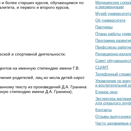
о и более старших курсов, обучающимся по
Медицинское сопро
и рекомендации
тета, и первого и второго курсов,
Музей университет
Об университете
Партнеры
Планы работы унив
Программа развити
Профсоюзы работн
еской и спортивной деятельности;
Редакционно-издат
Cовет обучающихс
СЦНИТ
ентов на именную стипендию имени Г.В.
Телефонный справо
чения родителей, лиц из числа детей-сирот
Управление по вне
и воспитательной р
анному тексту из произведений Д.А. Гранина
нную стипендию имени Д.А. Гранина);
Единое окно
Экспертиза матери
для открытого опуб
Контакты
Отзывы выпускнико
Часто задаваемые 