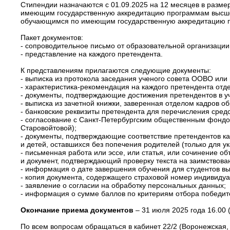
Стипендии назначаются с 01.09.2025 на 12 месяцев в разме
имеющим государственную аккредитацию программам высшего
обучающимся по имеющим государственную аккредитацию п
Пакет документов:
- сопроводительное письмо от образовательной организации
- представление на каждого претендента.
К представлениям прилагаются следующие документы:
- выписка из протокола заседания ученого совета ООВО или
- характеристика-рекомендация на каждого претендента отд
- документы, подтверждающие достижения претендентов в уч
- выписка из зачетной книжки, заверенная отделом кадров о
- банковские реквизиты претендента для перечисления средс
- согласование с Санкт-Петербургским общественным фондо
Старовойтовой);
- документы, подтверждающие соответствие претендентов кат
и детей, оставшихся без попечения родителей (только для ук
- письменная работа или эссе, или статья, или сочинение 
и документ, подтверждающий проверку текста на заимствова
- информация о дате завершения обучения для студентов вы
- копия документа, содержащего страховой номер индивидуа
- заявление о согласии на обработку персональных данных;
- информация о сумме баллов по критериям отбора победит
Окончание приема документов
– 31 июля 2025 года 16.00 (
По всем вопросам обращаться в кабинет 22/2 (Воронежская, 79