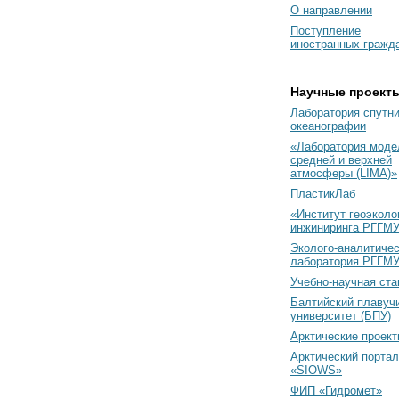
О направлении
Поступление
иностранных гражд
Научные проект
Лаборатория спутн
океанографии
«Лаборатория моде
средней и верхней
атмосферы (LIMA)»
ПластикЛаб
«Институт геоэколо
инжиниринга РГГМУ
Эколого-аналитиче
лаборатория РГГМ
Учебно-научная ст
Балтийский плавуч
университет (БПУ)
Арктические проек
Арктический портал
«SIOWS»
ФИП «Гидромет»