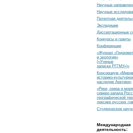
Научные направлен
Научные исследова
Патентная деятель
Экспедиции
Диссертационные с
Конкурсы и гранты
Конференции
«Журнал «Гидромет
и экология»
(«Ученые
записки РГГМУ»)»
Консорциум «Миро
историко-культурно
наследие Арктики»
«Реки, озера и моря
северо-запада Росс
географической тер
лексике русских го
Студенческое науч
Международная
деятельность: