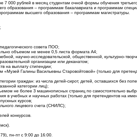
ре 7 000 рублей в месяц студентам очной формы обучения третьег
 образования – программам бакалавриата и программам специали
рограммам высшего образования – программам магистратуры.
;
 педагогического совета ПОО;
ельно объемом не менее 0,5 листа формата A4;
ебной, научно-исследовательской, общественной, культурно-творч
бразовательной организации или деканатом;
тв на выплату стипендии;
м «Музей Галины Васильевны Старовойтовой» (только для претенд
егории граждан: из числа детей-сирот, детей, оставшихся без попе
азанной категории лиц);
объемом не более 3 машинописных страниц по самостоятельно выбр
ния в учебных и научных работах (только для претендентов на име
пускных курсов;
льного лицевого счета (СНИЛС);
елей конкурсов.
мск).
), пн-пт с 9:00 до 16:00.