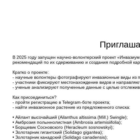
Приглаша
В 2025 году запущен научно-волонтерский проект «Инвазиум»
рекомендаций по их сдерживанию и создания подробной ка
Кратко о проекте:
- научные волонтеры фотографируют инвазионные виды из пр
- участники фиксируют местонахождение видов и направляю
- ученые анализируют полученные данные с целью отслежив
Как присоединиться?
- пройти регистрацию в Telegram-боте проекта;
- найти инвазионное растение из предложенного списка:
• Айлант высочайший (Ailanthus altissima (Mill.) Swingle);
• Амброзия полыннолистная (Ambrosia artemisiifolia);
• Борщевик Сосновского (Heracleum sosnowskyi);
• Золотарник гигантский (Solidago gigantea);
• Золотарник канадский (Solidago canadensis);