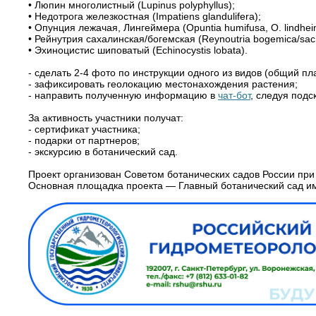
• Люпин многолистный (Lupinus polyphyllus);
• Недотрога железкостная (Impatiens glandulifera);
• Опунция лежачая, Лингеймера (Opuntia humifusa, O. lindhei
• Рейнутрия сахалинская/богемская (Reynoutria bogemica/sach
• Эхиноцистис шиповатый (Echinocystis lobata).
- сделать 2-4 фото по инструкции одного из видов (общий пл
- зафиксировать геолокацию местонахождения растения;
- направить полученную информацию в
чат-бот
, следуя подс
За активность участники получат:
- сертификат участника;
- подарки от партнеров;
- экскурсию в ботанический сад.
Проект организован Советом ботанических садов России при
Основная площадка проекта — Главный ботанический сад им