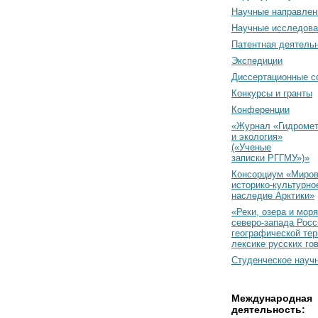
Научные направлен
Научные исследова
Патентная деятель
Экспедиции
Диссертационные с
Конкурсы и гранты
Конференции
«Журнал «Гидромет
и экология»
(«Ученые
записки РГГМУ»)»
Консорциум «Миро
историко-культурно
наследие Арктики»
«Реки, озера и моря
северо-запада Росс
географической тер
лексике русских го
Студенческое науч
Международная
деятельность: