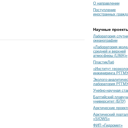
О направлении
Поступление
иностранных гражд
Научные проект
Лаборатория спутн
океанографии
«Лаборатория моде
средней и верхней
атмосферы (LIMA)»
ПластикЛаб
«Институт геоэколо
инжиниринга РГГМУ
Эколого-аналитиче
лаборатория РГГМ
Учебно-научная ст
Балтийский плавуч
университет (БПУ)
Арктические проек
Арктический портал
«SIOWS»
ФИП «Гидромет»