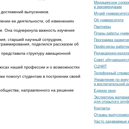
Медицинское сопро
и рекомендации
 достижений выпускников.
Музей университет
Об университете
лении ее деятельности, об изменениях
Партнеры
те. Она подчеркнула важность изучения
Планы работы унив
ия, старший научный сотрудник,
Программа развити
ограммирования, поделился рассказом об
Профсоюзы работн
я представила структуру авиационной
Редакционно-издат
Cовет обучающихс
СЦНИТ
люсах нашей профессии и о возможностях
Телефонный справо
ки помогут студентам в построении своей
Управление по вне
и воспитательной р
сообщества, направленного на решение
Единое окно
Экспертиза матери
для открытого опуб
Контакты
Отзывы выпускнико
Часто задаваемые 