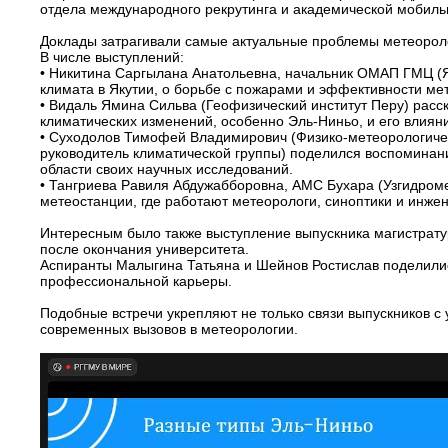
отдела международного рекрутинга и академической мобиль
Доклады затрагивали самые актуальные проблемы метеороло
В числе выступлений:
• Никитина Саргылана Анатольевна, начальник ОМАП ГМЦ (Я
климата в Якутии, о борьбе с пожарами и эффективности мет
• Видаль Ямина Сильва (Геофизический институт Перу) расск
климатических изменений, особенно Эль-Ниньо, и его влиян
• Суходолов Тимофей Владимирович (Физико-метеорологичес
руководитель климатической группы) поделился воспоминани
области своих научных исследований.
• Тангриева Равиля Абдужабборовна, АМС Бухара (Узгидромет
метеостанции, где работают метеорологи, синоптики и инже
Интересным было также выступление выпускника магистрат
после окончания университета.
Аспиранты Малыгина Татьяна и Шейнов Ростислав поделились
профессиональной карьеры.
Подобные встречи укрепляют не только связи выпускников с
современных вызовов в метеорологии.