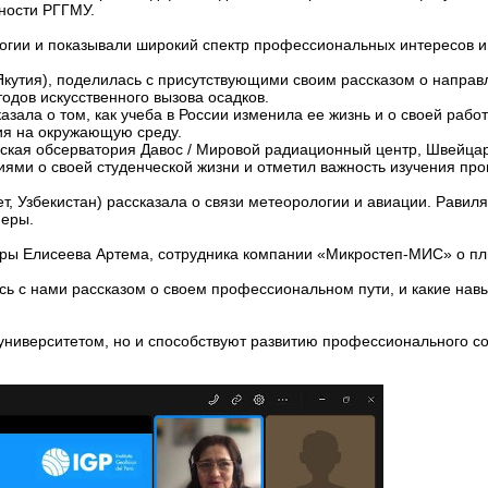
ности РГГМУ.
гии и показывали широкий спектр профессиональных интересов и
кутия), поделилась с присутствующими своим рассказом о направ
одов искусственного вызова осадков.
азала о том, как учеба в России изменила ее жизнь и о своей рабо
ия на окружающую среду.
кая обсерватория Давос / Мировой радиационный центр, Швейцар
ями о своей студенческой жизни и отметил важность изучения пр
, Узбекистан) рассказала о связи метеорологии и авиации. Равил
неры.
уры Елисеева Артема, сотрудника компании «Микростеп-МИС» о п
 с нами рассказом о своем профессиональном пути, и какие навы
 университетом, но и способствуют развитию профессионального 