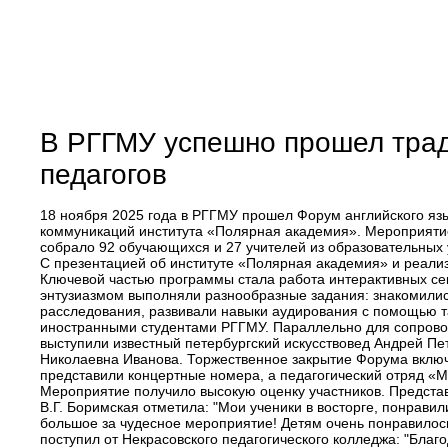
В РГГМУ успешно прошел трад
педагогов
18 ноября 2025 года в РГГМУ прошел Форум английского яз
коммуникаций института «Полярная академия». Мероприятие
собрало 92 обучающихся и 27 учителей из образовательных 
С презентацией об институте «Полярная академия» и реали
Ключевой частью программы стала работа интерактивных сек
энтузиазмом выполняли разнообразные задания: знакомились
расследования, развивали навыки аудирования с помощью та
иностранными студентами РГГМУ. Параллельно для сопрово
выступили известный петербургский искусствовед Андрей Пе
Николаевна Иванова. Торжественное закрытие Форума вклю
представили концертные номера, а педагогический отряд «
Мероприятие получило высокую оценку участников. Предст
В.Г. Боримская отметила: "Мои ученики в восторге, понрави
большое за чудесное мероприятие! Детям очень понравилось
поступил от Некрасовского педагогического колледжа: "Бла