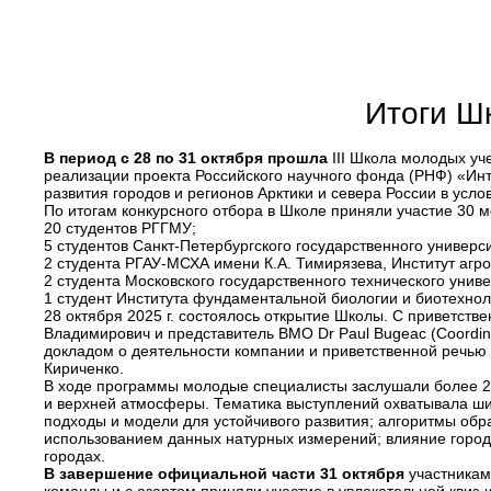
Итоги Ш
В период с 28 по 31 октября прошла
III Школа молодых уч
реализации проекта Российского научного фонда (РНФ) «Инт
развития городов и регионов Арктики и севера России в усл
По итогам конкурсного отбора в Школе приняли участие 30 м
20 студентов РГГМУ;
5 студентов Санкт-Петербургского государственного универс
2 студента РГАУ-МСХА имени К.А. Тимирязева, Институт агр
2 студента Московского государственного технического унив
1 студент Института фундаментальной биологии и биотехно
28 октября 2025 г. состоялось открытие Школы. С приветст
Владимирович и представитель ВМО Dr Paul Bugeac (Coordinator
докладом о деятельности компании и приветственной речь
Кириченко.
В ходе программы молодые специалисты заслушали более 20
и верхней атмосферы. Тематика выступлений охватывала шир
подходы и модели для устойчивого развития; алгоритмы об
использованием данных натурных измерений; влияние городо
городах.
В завершение официальной части 31 октября
участникам