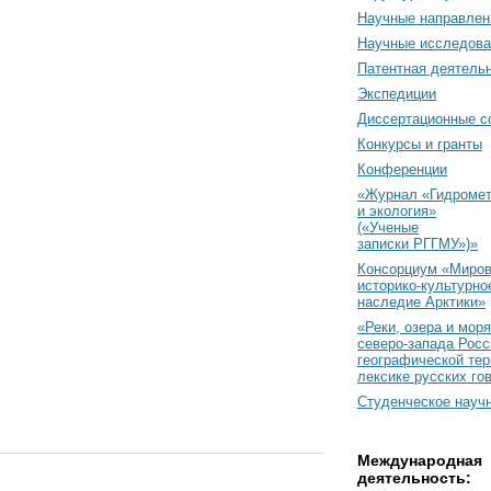
Научные направлен
Научные исследова
Патентная деятель
Экспедиции
Диссертационные с
Конкурсы и гранты
Конференции
«Журнал «Гидромет
и экология»
(«Ученые
записки РГГМУ»)»
Консорциум «Миро
историко-культурно
наследие Арктики»
«Реки, озера и моря
северо-запада Росс
географической тер
лексике русских го
Студенческое науч
Международная
деятельность: