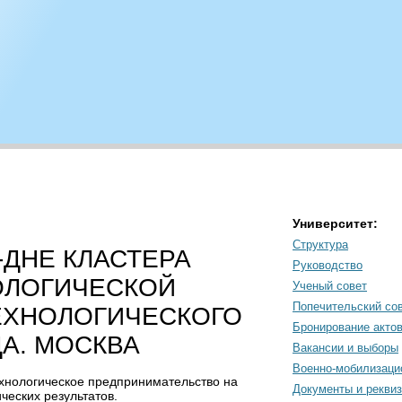
Университет:
Структура
-ДНЕ КЛАСТЕРА
Руководство
ОЛОГИЧЕСКОЙ
Ученый совет
Попечительский со
ЕХНОЛОГИЧЕСКОГО
Бронирование акто
ДА. МОСКВА
Вакансии и выборы
Военно-мобилизаци
ехнологическое предпринимательство на
Документы и рекви
ческих результатов.