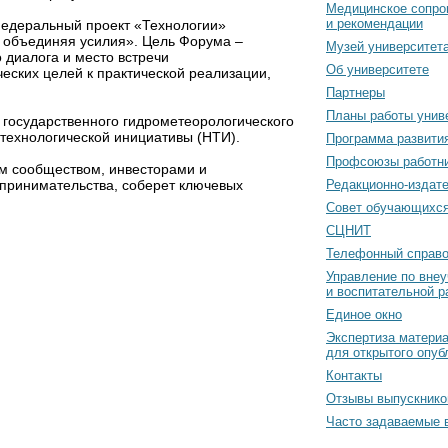
Медицинское сопро
и рекомендации
федеральный проект «Технологии»
 объединяя усилия». Цель Форума –
Музей университет
 диалога и место встречи
Об университете
еских целей к практической реализации,
Партнеры
Планы работы унив
 государственного гидрометеорологического
технологической инициативы (НТИ).
Программа развити
Профсоюзы работн
ым сообществом, инвесторами и
принимательства, соберет ключевых
Редакционно-издат
Cовет обучающихс
СЦНИТ
Телефонный справо
Управление по вне
и воспитательной р
Единое окно
Экспертиза матери
для открытого опуб
Контакты
Отзывы выпускнико
Часто задаваемые 