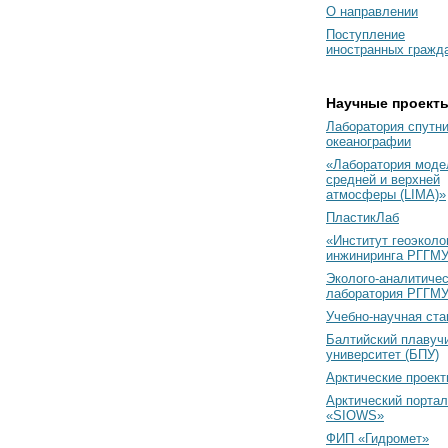
О направлении
Поступление
иностранных гражд
Научные проект
Лаборатория спутн
океанографии
«Лаборатория моде
средней и верхней
атмосферы (LIMA)»
ПластикЛаб
«Институт геоэколо
инжиниринга РГГМУ
Эколого-аналитиче
лаборатория РГГМ
Учебно-научная ст
Балтийский плавуч
университет (БПУ)
Арктические проек
Арктический портал
«SIOWS»
ФИП «Гидромет»