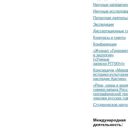
Научные направлен
Научные исследова
Патентная деятель
Экспедиции
Диссертационные с
Конкурсы и гранты
Конференции
«Журнал «Гидромет
и экология»
(«Ученые
записки РГГМУ»)»
Консорциум «Миро
историко-культурно
наследие Арктики»
«Реки, озера и моря
северо-запада Росс
географической тер
лексике русских го
Студенческое науч
Международная
деятельность: