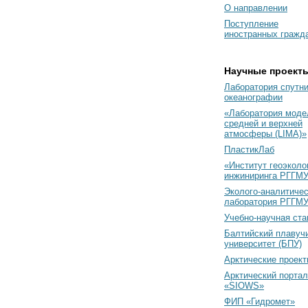
О направлении
Поступление
иностранных гражд
Научные проект
Лаборатория спутн
океанографии
«Лаборатория моде
средней и верхней
атмосферы (LIMA)»
ПластикЛаб
«Институт геоэколо
инжиниринга РГГМУ
Эколого-аналитиче
лаборатория РГГМ
Учебно-научная ст
Балтийский плавуч
университет (БПУ)
Арктические проек
Арктический портал
«SIOWS»
ФИП «Гидромет»