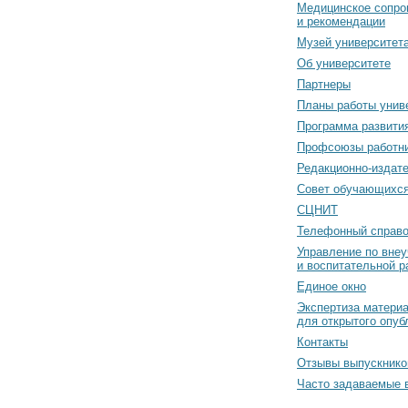
Медицинское сопро
и рекомендации
Музей университет
Об университете
Партнеры
Планы работы унив
Программа развити
Профсоюзы работн
Редакционно-издат
Cовет обучающихс
СЦНИТ
Телефонный справо
Управление по вне
и воспитательной р
Единое окно
Экспертиза матери
для открытого опуб
Контакты
Отзывы выпускнико
Часто задаваемые 