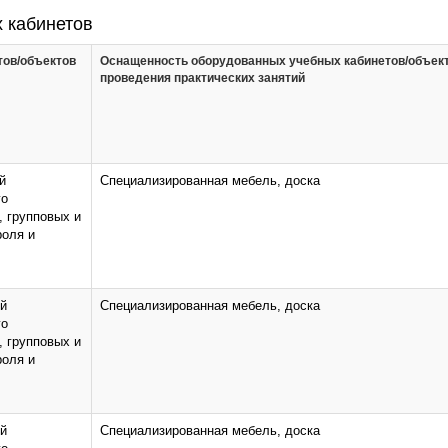
 кабинетов
тов/объектов
Оснащенность оборудованных учебных кабинетов/объек
проведения практических занятий
й
Специализированная мебель, доска
го
, групповых и
роля и
ий
Специализированная мебель, доска
го
, групповых и
роля и
ий
Специализированная мебель, доска