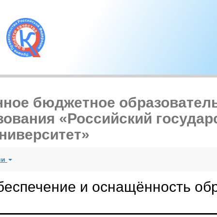
нное бюджетное образовател
зования «Российский госуда
ниверситет»
ии
беспечение и оснащённость об