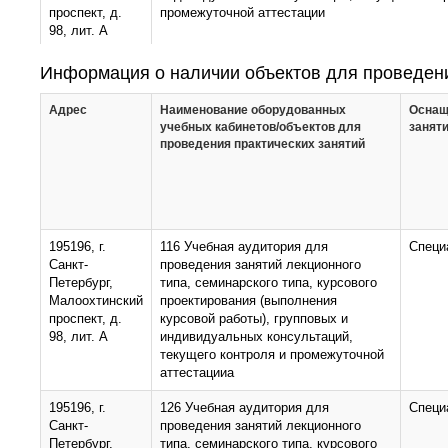
проспект, д.
промежуточной аттестации
98, лит. А
195196, г.
308б Учебная аудитория для проведения заня
Информация о наличии объектов для проведени
Санкт-
лекционного типа, семинарского типа, курсово
Петербург,
проектирования (выполнения курсовой работы)
Адрес
Наименование оборудованных
Оснащ
Малоохтинский
индивидуальных консультаций, текущего конт
учебных кабинетов/объектов для
занят
проспект, д.
промежуточной аттестации
проведения практических занятий
98, лит. А
195196, г.
416 Учебная аудитория для проведения занят
Санкт-
лекционного типа, семинарского типа, курсово
Петербург,
проектирования (выполнения курсовой работы)
Малоохтинский
индивидуальных консультаций, текущего конт
195196, г.
116 Учебная аудитория для
Специ
проспект, д.
промежуточной аттестации
Санкт-
проведения занятий лекционного
98, лит. А
Петербург,
типа, семинарского типа, курсового
Малоохтинский
проектирования (выполнения
195196, г.
417 Учебная аудитория для проведения занят
проспект, д.
курсовой работы), групповых и
Санкт-
лекционного типа, семинарского типа, курсово
98, лит. А
индивидуальных консультаций,
Петербург,
проектирования (выполнения курсовой работы)
текущего контроля и промежуточной
Малоохтинский
индивидуальных консультаций, текущего конт
аттестацииа
проспект, д.
промежуточной аттестации
98, лит. А
195196, г.
126 Учебная аудитория для
Специ
Санкт-
проведения занятий лекционного
195196, г.
422 Учебная аудитория для проведения занят
Петербург,
типа, семинарского типа, курсового