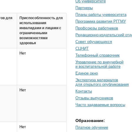
Об университете
Партнеры
Планы работы университета
тов для
Приспособленность для
Программа развития РГГМУ
использования
инвалидами и лицами с
Профсоюзы работников
ограниченными
Редакционно-издательский отд
возможностями
Cовет обучающихся
здоровья
СЦНИТ
Нет
Телефонный справочник
Управление по внеучебной
и воспитательной работе
Единое окно
Экспертиза материалов
для открытого опубликования
Нет
Контакты
Отзывы выпускников
Часто задаваемые вопросы
Образование:
Нет
Платное обучение