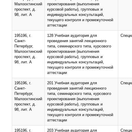
Санкт-
лекционного типа, семинарского типа, курсово
Малоохтинский
проектирования (выполнения
Петербург,
проектирования (выполнения курсовой работы)
проспект, д.
курсовой работы), групповых и
Малоохтинский
индивидуальных консультаций, текущего конт
98, лит. А
индивидуальных консультаций,
проспект, д.
промежуточной аттестации
текущего контроля и промежуточной
98, лит. А
аттестации
195196, г.
425 Учебная аудитория для проведения занят
195196, г.
128 Учебная аудитория для
Специ
Санкт-
лекционного типа, семинарского типа, курсово
Санкт-
проведения занятий лекционного
Петербург,
проектирования (выполнения курсовой работы)
Петербург,
типа, семинарского типа, курсового
Малоохтинский
индивидуальных консультаций, текущего конт
Малоохтинский
проектирования (выполнения
проспект, д.
промежуточной аттестации
проспект, д.
курсовой работы), групповых и
98, лит. А
98, лит. А
индивидуальных консультаций,
текущего контроля и промежуточной
195196, г.
426 Учебная аудитория для проведения занят
аттестации
Санкт-
лекционного типа, семинарского типа, курсово
Петербург,
проектирования (выполнения курсовой работы)
195196, г.
201 Учебная аудитория для
Специ
Малоохтинский
индивидуальных консультаций, текущего конт
Санкт-
проведения занятий лекционного
проспект, д.
промежуточной аттестации
Петербург,
типа, семинарского типа, курсового
98, лит. А
Малоохтинский
проектирования (выполнения
проспект, д.
курсовой работы), групповых и
195027, г.
07 Учебная аудитория для проведения занятий
98, лит. А
индивидуальных консультаций,
Санкт-
типа, семинарского типа, курсового проектиро
текущего контроля и промежуточной
Петербург,
(выполнения курсовой работы), групповых и
аттестации
проспект
индивидуальных консультаций, текущего конт
Металлистов ,
промежуточной аттестации
195196, г.
203 Учебная аудитория для
Специ