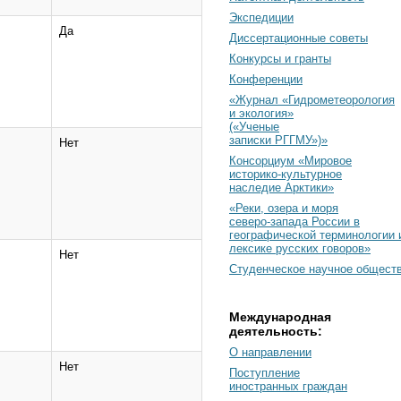
Экспедиции
Да
Диссертационные советы
Конкурсы и гранты
Конференции
«Журнал «Гидрометеорология
и экология»
(«Ученые
записки РГГМУ»)»
Нет
Консорциум «Мировое
историко-культурное
наследие Арктики»
«Реки, озера и моря
северо-запада России в
географической терминологии 
лексике русских говоров»
Нет
Студенческое научное общест
Международная
деятельность:
О направлении
Нет
Поступление
иностранных граждан