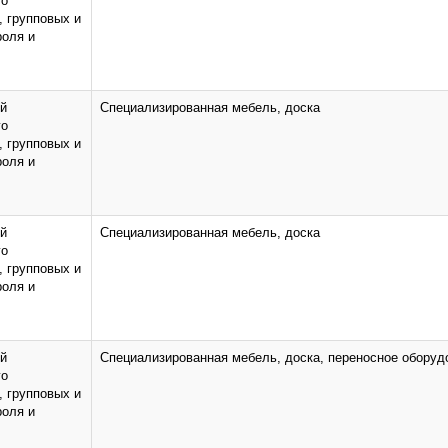
го
, групповых и
роля и
ий
Специализированная мебель, доска
го
, групповых и
роля и
ий
Специализированная мебель, доска
го
, групповых и
роля и
ий
Специализированная мебель, доска, переносное оборуд
го
, групповых и
роля и