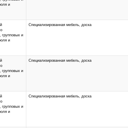
роля и
ий
Специализированная мебель, доска
го
, групповых и
роля и
ий
Специализированная мебель, доска
го
, групповых и
роля и
ий
Специализированная мебель, доска
го
, групповых и
роля и