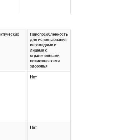
Нет
актических
Приспособленность
для использования
инвалидами и
лицами с
ограниченными
Нет
возможностями
здоровья
Нет
Нет
Нет
Нет