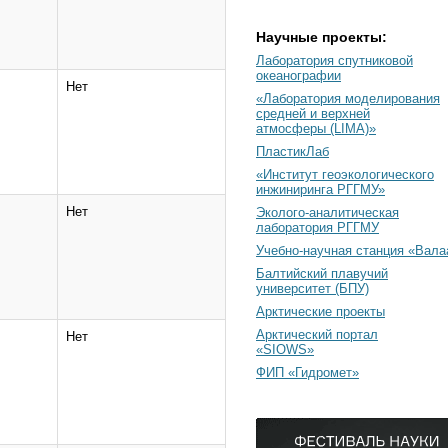
Научные проекты:
Лаборатория спутниковой
океанографии
Нет
«Лаборатория моделирования
средней и верхней
атмосферы (LIMA)»
ПластикЛаб
«Институт геоэкологического
инжиниринга РГГМУ»
Нет
Эколого-аналитическая
лаборатория РГГМУ
Учебно-научная станция «Вал
Балтийский плавучий
университет (БПУ)
Арктические проекты
Арктический портал
Нет
«SIOWS»
ФИП «Гидромет»