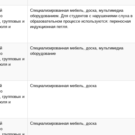
ий
Специализированная мебель, доска, мультимедиа
го
оборудованием. Для студентов с нарушениями слуха в
, групповых и
образовательном процессе используются: переносная
роля и
индукционная петля.
ий
Специализированная мебель, доска, мультимедиа
го
оборудование
, групповых и
роля и
й
Специализированная мебель, доска
го
, групповых и
роля и
ий
Специализированная мебель, доска
го
, групповых и