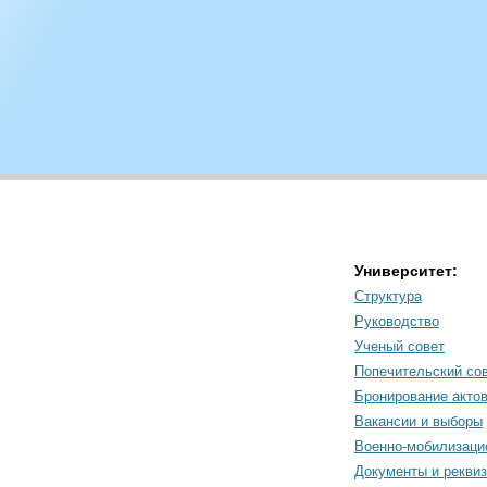
Университет:
Структура
Руководство
Ученый совет
Попечительский со
Бронирование акто
Вакансии и выборы
Военно-мобилизаци
Документы и рекви