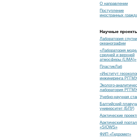
О направлении
Поступление
иностранных гражд
Научные проект
Лаборатория спутн
океанографии
«Лаборатория моде
средней и верхней
атмосферы (LIMA)»
ПластикЛаб
«Институт геоэколо
инжиниринга РГГМУ
Эколого-аналитиче
лаборатория РГГМ
Учебно-научная ст
Балтийский плавуч
университет (БПУ)
Арктические проек
Арктический портал
«SIOWS»
ФИП «Гидромет»