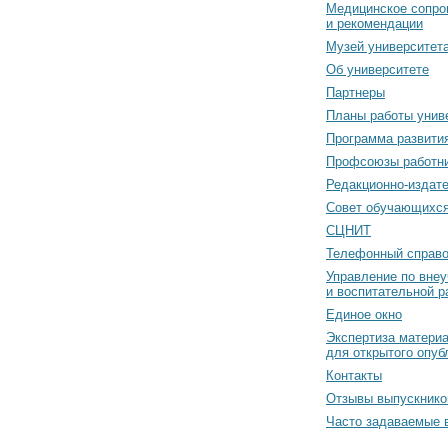
Медицинское сопро
и рекомендации
Музей университет
Об университете
Партнеры
Планы работы унив
Программа развити
Профсоюзы работн
Редакционно-издат
Cовет обучающихс
СЦНИТ
Телефонный справо
Управление по вне
и воспитательной р
Единое окно
Экспертиза матери
для открытого опуб
Контакты
Отзывы выпускнико
Часто задаваемые 