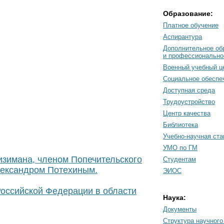
Образование:
Платное обучение
Аспирантура
Дополнительное об
и профессионально
Военный учебный ц
Социальное обеспе
Доступная среда
Трудоустройство
Центр качества
Библиотека
Учебно-научная ст
УМО по ГМ
зимана, членом Попечительского
Студентам
лександром Потехиным.
ЭИОС
оссийской Федерации в области
Наука:
Документы
Cтруктура научного