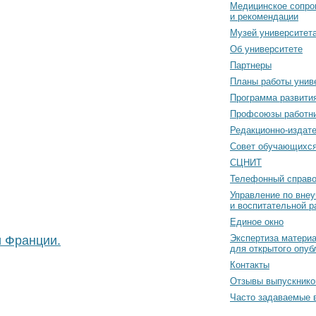
Медицинское сопро
и рекомендации
Музей университет
Об университете
Партнеры
Планы работы унив
Программа развити
Профсоюзы работн
Редакционно-издат
Cовет обучающихс
СЦНИТ
Телефонный справо
Управление по вне
и воспитательной р
Единое окно
Экспертиза матери
 Франции.
для открытого опуб
Контакты
Отзывы выпускнико
Часто задаваемые 