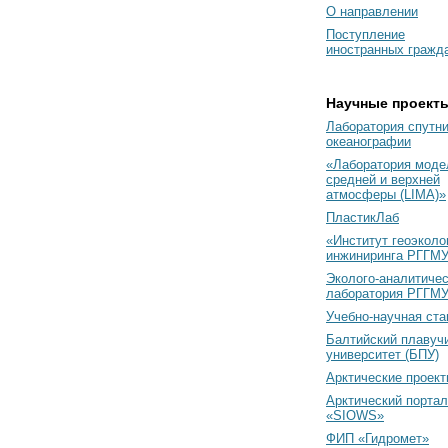
О направлении
Поступление
иностранных гражд
Научные проект
Лаборатория спутн
океанографии
«Лаборатория моде
средней и верхней
атмосферы (LIMA)»
ПластикЛаб
«Институт геоэколо
инжиниринга РГГМУ
Эколого-аналитиче
лаборатория РГГМ
Учебно-научная ст
Балтийский плавуч
университет (БПУ)
Арктические проек
Арктический портал
«SIOWS»
ФИП «Гидромет»