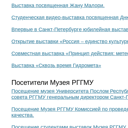
Выставка посвященная Жану Малори.
Студенческая видео-выставка посвященная Д
Впервые в Санкт-Петербурге юбилейная выста
Открытие выставки «Россия – единство культур
Совместная выставка «Принцип действия: мете
Выставка «Сквозь время Гидромета»
Посетители Музея РГГМУ
Посещение музея Университета Послом Респуб
совета РГГМУ генеральным директором Санкт-
Посещение Музея РГГМУ Комиссией по проведен
качества.
Посещение студентами выставок Музея РГГМУ.