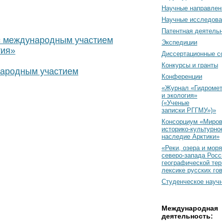
Научные направлен
Научные исследова
Патентная деятель
с международным участием
Экспедиции
тия»
Диссертационные с
Конкурсы и гранты
народным участием
Конференции
«Журнал «Гидромет
и экология»
(«Ученые
записки РГГМУ»)»
Консорциум «Миро
историко-культурно
наследие Арктики»
«Реки, озера и моря
северо-запада Росс
географической тер
лексике русских го
Студенческое науч
Международная
деятельность: