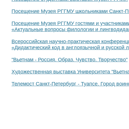
Посещение Музея РГГМУ школьниками Санкт-Пе
Посещение Музея РГГМУ гостями и участникам
«Актуальные вопросы филологии и лингводидак
Всероссийская научно-практическая конференц
«Дидактический код в англоязычной и русской л
"Вьетнам - Россия. Образ. Чувство. Творчество"
Художественная выставка Университета "Вьетнам
Телемост Санкт-Петербург - Туапсе. Город воин