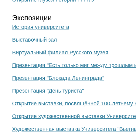
Экспозиции
История университета
Выставочный зал
Виртуальный филиал Русского музея
Презентация "Есть только миг между прошлым 
Презентация "Блокада Ленинграда"
Презентация "День туриста"
Открытие выставки, посвящённой 100-летнему
Открытие художественной выставки Университета
Художественная выставка Университета "Вьетнам