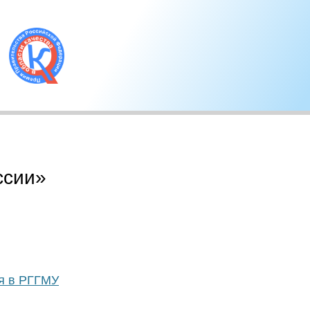
ссии»
я в РГГМУ