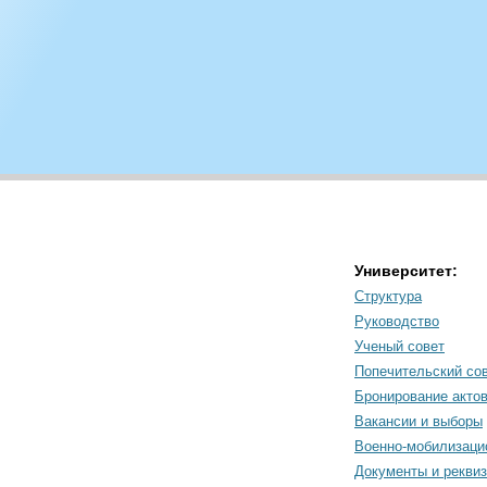
Университет:
Структура
Руководство
Ученый совет
Попечительский со
Бронирование акто
Вакансии и выборы
Военно-мобилизаци
Документы и рекви