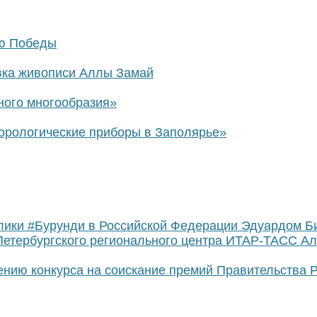
ню Победы
вка живописи Аллы Замай
ного многообразия»
орологические приборы в Заполярье»
лики #Бурунди в Российской Федерации Эдуардом Би
Петербургского регионального центра ИТАР-ТАСС А
ию конкурса на соискание премий Правительства Р