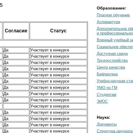
5
Образование:
Платное обучение
Аспирантура
Дополнительное об
Согласие
Статус
и профессионально
Военный учебный ц
Социальное обеспе
Да
Участвует в конкурсе
Доступная среда
Да
Участвует в конкурсе
Трудоустройство
Да
Участвует в конкурсе
Центр качества
Да
Участвует в конкурсе
Библиотека
Да
Участвует в конкурсе
Учебно-научная ст
Да
Участвует в конкурсе
Да
Участвует в конкурсе
УМО по ГМ
Да
Участвует в конкурсе
Студентам
Да
Участвует в конкурсе
ЭИОС
Участвует в конкурсе
Да
Участвует в конкурсе
Наука:
Да
Участвует в конкурсе
Документы
Да
Участвует в конкурсе
Да
Участвует в конкурсе
Cтруктура научного