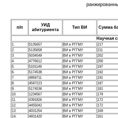
ранжированны
УИД
п/п
Тип ВИ
Сумма б
абитуриента
Научная с
1.
5135657
ВИ в РГГМУ
217
2.
5135658
ВИ в РГГМУ
211
3.
5034549
ВИ в РГГМУ
202
4.
4776612
ВИ в РГГМУ
200
5.
5101149
ВИ в РГГМУ
197
6.
5174538
ВИ в РГГМУ
192
7.
4859711
ВИ в РГГМУ
191
8.
4597223
ВИ в РГГМУ
187
9.
5174536
ВИ в РГГМУ
181
10.
1234567
ВИ в РГГМУ
179
11.
4391826
ВИ в РГГМУ
172
12.
4455042
ВИ в РГГМУ
172
13.
4031254
ВИ в РГГМУ
169
14.
4931420
ВИ в РГГМУ
161