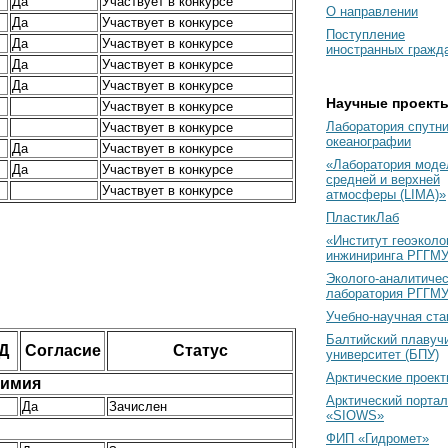
Да
Участвует в конкурсе
О направлении
Да
Участвует в конкурсе
Поступление
Да
Участвует в конкурсе
иностранных гражд
Да
Участвует в конкурсе
Да
Участвует в конкурсе
Научные проект
Участвует в конкурсе
Лаборатория спутн
Участвует в конкурсе
океанографии
Да
Участвует в конкурсе
«Лаборатория моде
Да
Участвует в конкурсе
средней и верхней
Участвует в конкурсе
атмосферы (LIMA)»
ПластикЛаб
«Институт геоэколо
инжиниринга РГГМУ
Эколого-аналитиче
лаборатория РГГМ
Учебно-научная ст
Балтийский плавуч
Д
Согласие
Статус
университет (БПУ)
Арктические проек
химия
Арктический портал
Да
Зачислен
«SIOWS»
ФИП «Гидромет»