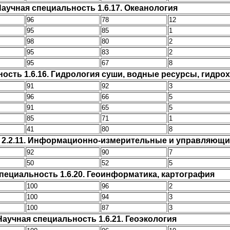
аучная специальность 1.6.17. Океанология
96
78
12
95
85
1
98
80
2
95
83
2
95
67
8
ость 1.6.16. Гидрология суши, водные ресурсы, гидро
91
92
3
96
66
5
91
65
5
85
71
1
41
80
8
 2.2.11. Информационно-измерительные и управляющ
92
90
7
50
52
5
пециальность 1.6.20. Геоинформатика, картография
100
96
2
100
94
3
100
87
3
Научная специальность 1.6.21. Геоэкология