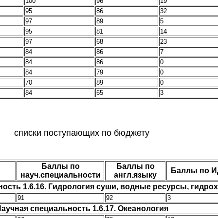
100
96
19
95
86
32
97
89
5
95
81
14
97
68
23
84
86
7
84
86
0
84
79
0
70
89
0
84
65
3
cписки поступающих по бюджету
Баллы по
Баллы по
Баллы по И
науч.специальности
англ.языку
ость 1.6.16. Гидрология суши, водные ресурсы, гидро
91
92
3
аучная специальность 1.6.17. Океанология