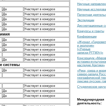
Научные направлен
Да
Участвует в конкурсе
Научные исследова
Да
Участвует в конкурсе
Патентная деятель
Да
Участвует в конкурсе
Экспедиции
Да
Участвует в конкурсе
Диссертационные с
Да
Участвует в конкурсе
Конкурсы и гранты
химия
Конференции
Да
Участвует в конкурсе
«Журнал «Гидромет
Да
Участвует в конкурсе
и экология»
(«Ученые
Да
Участвует в конкурсе
записки РГГМУ»)»
Участвует в конкурсе
Консорциум «Миро
Да
Участвует в конкурсе
историко-культурно
ие системы
наследие Арктики»
Да
Участвует в конкурсе
«Реки, озера и моря
северо-запада Росс
Участвует в конкурсе
географической тер
лексике русских го
Участвует в конкурсе
Студенческое науч
Да
Участвует в конкурсе
Да
Участвует в конкурсе
Международная
деятельность: