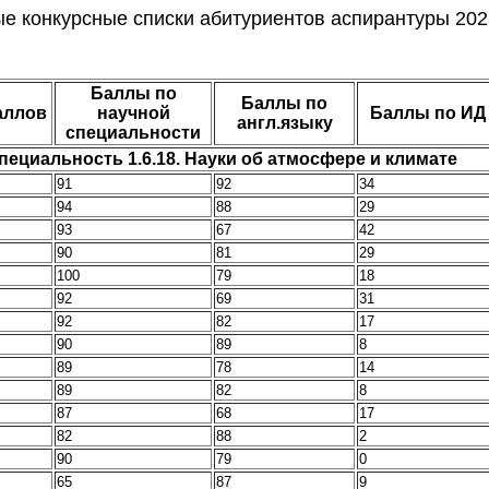
е конкурсные списки абитуриентов аспирантуры 202
Баллы по
Баллы по
аллов
научной
Баллы по ИД
англ.языку
специальности
пециальность 1.6.18. Науки об атмосфере и климате
91
92
34
94
88
29
93
67
42
90
81
29
100
79
18
92
69
31
92
82
17
90
89
8
89
78
14
89
82
8
87
68
17
82
88
2
90
79
0
65
87
9