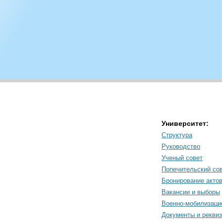
Университет:
Структура
Руководство
Ученый совет
Попечительский со
Бронирование акто
Вакансии и выборы
Военно-мобилизаци
Документы и рекви