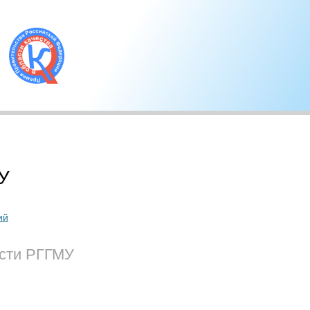
У
ий
ости РГГМУ