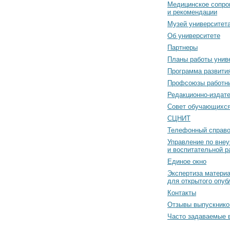
Медицинское сопро
и рекомендации
Музей университет
Об университете
Партнеры
Планы работы унив
Программа развити
Профсоюзы работн
Редакционно-издат
Cовет обучающихс
СЦНИТ
Телефонный справо
Управление по вне
и воспитательной р
Единое окно
Экспертиза матери
для открытого опуб
Контакты
Отзывы выпускнико
Часто задаваемые 