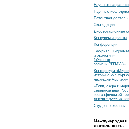
Научные направлен
Научные исследова
Патентная деятель
Экспедиции
Диссертационные с
Конкурсы и гранты
Конференции
«Журнал «Гидромет
и экология»
(«Ученые
записки РГГМУ»)»
Консорциум «Миро
историко-культурно
наследие Арктики»
«Реки, озера и моря
северо-запада Росс
географической тер
лексике русских го
Студенческое науч
Международная
деятельность: