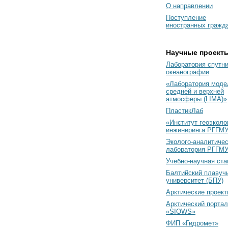
О направлении
Поступление
иностранных гражд
Научные проект
Лаборатория спутн
океанографии
«Лаборатория моде
средней и верхней
атмосферы (LIMA)»
ПластикЛаб
«Институт геоэколо
инжиниринга РГГМУ
Эколого-аналитиче
лаборатория РГГМ
Учебно-научная ст
Балтийский плавуч
университет (БПУ)
Арктические проек
Арктический портал
«SIOWS»
ФИП «Гидромет»