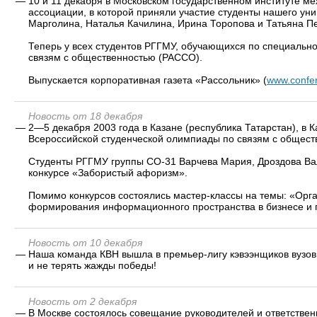
—
10 и 11 декабря в Московском государственном институте 
ассоциации, в которой приняли участие студенты нашего ун
Марголина, Наталья Качилина, Ирина Торопова и Татьяна П
Теперь у всех студентов РГГМУ, обучающихся по специально
связям с общественностью (РАССО).
Выпускается корпоративная газета «Рассольник» (
www.confe
Новость от 18 декабря
—
2—5 декабря 2003 года в Казане (республика Татарстан), в 
Всероссийской студенческой олимпиады по связям с общест
Студенты РГГМУ группы СО-31 Варчева Мария, Дроздова Вал
конкурсе «Забористый афоризм».
Помимо конкурсов состоялись мастер-классы на темы: «Ор
формирования информационного пространства в бизнесе и п
Новость от 10 декабря
—
Наша команда КВН вышла в премьер-лигу кэвээнщиков вузов
и не терять жажды победы!
Новость от 2 декабря
—
В Москве состоялось совещание руководителей и ответстве