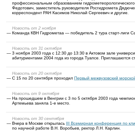
профессиональным образованием гидрометеорологического 
Федотович, заместитель руководителя Росгидромета Дядючен
корреспондент РАН Касимов Николай Сергеевич и другие.
Новость от 2 ноября
—
Команда КВН Гидрометаа — победитель 2 тура старт-лиги Са
Новость от 31 октября
—
3 ноября 2003 года с 12:30 до 13:30 в Актовом зале универс
абитуриентами 2004 года из города Туапсе. Приглашаются ст
Новость от 20 октября
—
С 15 по 20 сентября проходил
Первый межвузовский морско
Новость от 9 октября
—
На прошедшем в Венгрии с 3 по 5 октября 2003 года чемпи
Артемьева заняла 1-е место.
Новость от 30 сентября
—
Вчера в Москве открылась
III Всемирная конференция по кл
по научной работе В.Н. Воробьев, ректор Л.Н. Карлин.