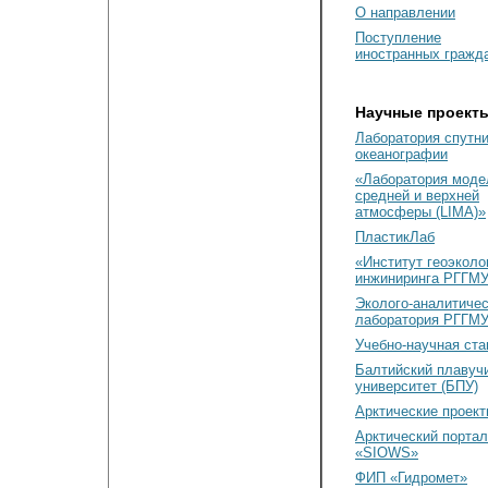
О направлении
Поступление
иностранных гражд
Научные проект
Лаборатория спутн
океанографии
«Лаборатория моде
средней и верхней
атмосферы (LIMA)»
ПластикЛаб
«Институт геоэколо
инжиниринга РГГМУ
Эколого-аналитиче
лаборатория РГГМ
Учебно-научная ст
Балтийский плавуч
университет (БПУ)
Арктические проек
Арктический портал
«SIOWS»
ФИП «Гидромет»