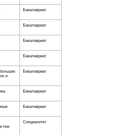
я
Бакалавриат
Бакалавриат
Бакалавриат
Бакалавриат
 больших
Бакалавриат
он и
ика
Бакалавриат
нные
Бакалавриат
Специалитет
истем