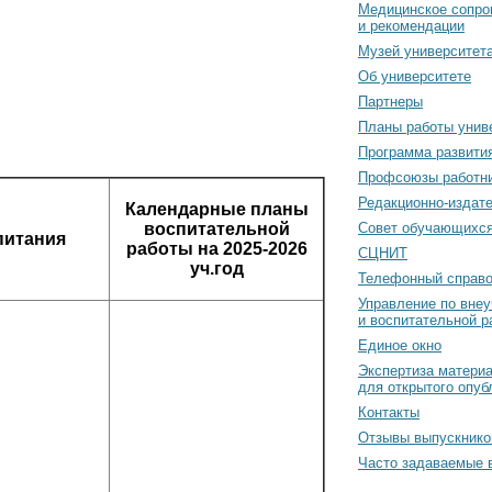
Медицинское сопро
и рекомендации
Музей университет
Об университете
Партнеры
Планы работы унив
Программа развити
Профсоюзы работн
Редакционно-издат
Календарные планы
воспитательной
Cовет обучающихс
питания
работы на 2025-2026
СЦНИТ
уч.год
Телефонный справо
Управление по вне
и воспитательной р
Единое окно
Экспертиза матери
для открытого опуб
Контакты
Отзывы выпускнико
Часто задаваемые 