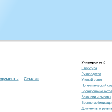
Университет:
Структура
Руководство
окументы
Ссылки
Ученый совет
Попечительский со
Бронирование акто
Вакансии и выборы
Военно-мобилизаци
Документы и рекви