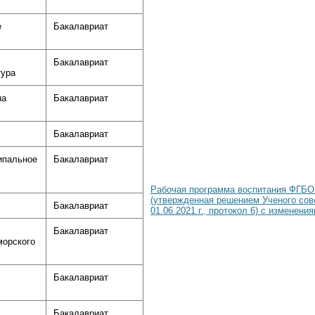
е
Бакалавриат
Бакалавриат
тура
на
Бакалавриат
Бакалавриат
ипальное
Бакалавриат
Рабочая программа воспитания ФГБ
(утвержденная решением Ученого со
Бакалавриат
01.06.2021 г., протокол 6) с изменения
Бакалавриат
морского
Бакалавриат
Бакалавриат