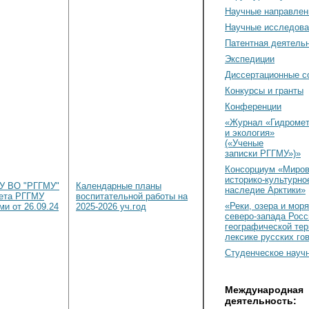
Научные направлен
Научные исследова
Патентная деятель
Экспедиции
Диссертационные с
Конкурсы и гранты
Конференции
«Журнал «Гидромет
и экология»
(«Ученые
записки РГГМУ»)»
Консорциум «Миро
историко-культурно
ОУ ВО "РГГМУ"
Календарные планы
наследие Арктики»
вета РГГМУ
воспитательной работы на
«Реки, озера и моря
ми от 26.09.24
2025-2026 уч.год
северо-запада Росс
географической тер
лексике русских го
Студенческое науч
Международная
деятельность: