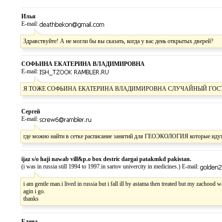
Илья
E-mail:
Здравствуйте! А не могли бы вы сказать, когда у вас день открытых дверей?
СОФЬИНА ЕКАТЕРИНА ВЛАДИМИРОВНА
E-mail:
Я ТОЖЕ СОФЬИНА ЕКАТЕРИНА ВЛАДИМИРОВНА СЛУЧАЙНЫЙ ГОСТЬ
Сергей
E-mail:
где можно найти в сетке расписание занятий для ГЕОЭКОЛОГИЯ которые идут
ijaz s/o haji nawab vill&p.o box destric dargai patakmkd pakistan.
(i was in russia still 1994 to 1997.in sartov univercity in medicines.) E-mail:
i am gentle man.i lived in russia but i fall ill by astama then treated but my zachoo
agin i go.
thanks
Елена