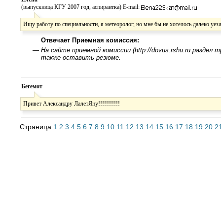
(выпускница КГУ 2007 год, аспирантка) E-mail:
Ищу работу по специальности, я метеоролог, но мне бы не хотелось далеко уезж
Отвечает Приемная комиссия:
—
На сайте приемной комиссии (http://dovus.rshu.ru разд
также оставить резюме.
Бегемот
Привет Александру ЛалетЯну!!!!!!!!!!!
Страница
1
2
3
4
5
6
7
8
9
10
11
12
13
14
15
16
17
18
19
20
2