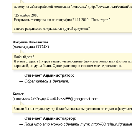
почему на сайте приёмной комиссии в "новостях" (http://dovus.rshu.ru/content/n
"25 ноября 2010
Результаты тестирования по географии 21.11.2010 - Посмотреть"
вместо результатов открывается другой документ?
Людмила Николаевна
(мама студента РГГМУ)
Добрый день!
Я мама студента 1 курса вашего университета (факультет экологии и физики п
взрослый, но душа болит. Одних разговоров с сыном мне не достаточно.
Отвечает Администратор:
—
Обратитесь в деканат.
Басист
(выпускник 1977года) E-mail:
Завели бы вы страничку где были бы списки выпускников по годам и факульте
Отвечает Администоартор:
—
Пока что это можно сделать тут: http://80.rshu.ru/graduat