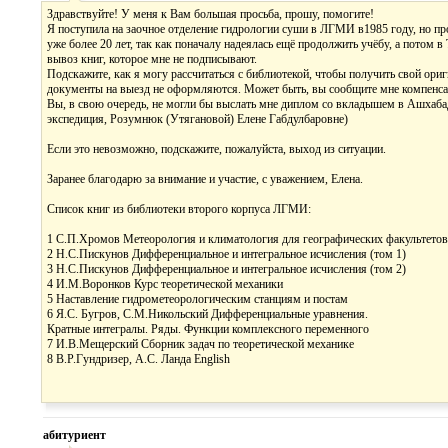
Здравствуйте! У меня к Вам большая просьба, прошу, помогите!
Я поступила на заочное отделение гидрологии суши в ЛГМИ в1985 году, но про
уже более 20 лет, так как поначалу надеялась ещё продолжить учёбу, а потом 
вывоз книг, которое мне не подписывают.
Подскажите, как я могу рассчитаться с библиотекой, чтобы получить свой ори
документы на выезд не оформляются. Может быть, вы сообщите мне компенсац
Вы, в свою очередь, не могли бы выслать мне диплом со вкладышем в Ашхаба
экспедиция, Розумнюк (Утягановой) Елене Габдулбаровне)
Если это невозможно, подскажите, пожалуйста, выход из ситуации.
Заранее благодарю за внимание и участие, с уважением, Елена.
Список книг из библиотеки второго корпуса ЛГМИ:
1 С.П.Хромов Метеорология и климатология для географических факультетов
2 Н.С.Пискунов Дифференциальное и интегральное исчисления (том 1)
3 Н.С.Пискунов Дифференциальное и интегральное исчисления (том 2)
4 И.М.Воронков Курс теоретической механики
5 Наставление гидрометеорологическим станциям и постам
6 Я.С. Бугров, С.М.Никольский Дифференциальные уравнения.
Кратные интегралы. Ряды. Функции комплексного переменного
7 И.В.Мещерский Сборник задач по теоретической механике
8 В.Р.Гундризер, А.С. Ланда English
абитуриент