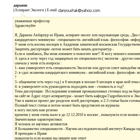
дарьюш
(Аспирант Экологи ) E-mail:
уважаемые профессор
Здравствуйте
Я, Дарьюш Акбарпур из Ирана, аспирант-эколог или окружающая среда,- Два год
кандидатского минимума : специальности- английский язык- философия- инфо
У меня есть восемь месяцев в Академия химической московская Государственн
Защитить диссертации -потом может бить начать докторантур -
Если я ошибаюсь, Вы меня извините и помогите мне!! Я могу немного изменит
А здесь я хочу через год защищаться по специальности ( экология - другои со
сначала у меня есть вопросы :
1- ваш университет есть специальности Экология или другои совет наподобие
2- я сдал экзамены кандидатского минимума - английский язык- философия- ин
?
3- общежитие есть через год ( я 6 месяцев в москве 6 месяцев в иран мой тема 
4- в университет есть руководитель подходить мне - стоимость в год?
Тема диссертации : Исследование влияния промышленных сточных вод на бере
на сайт не Адрес отдел аспирантуры - может бмть кафедра Гидробиологи и Эк
Уже я написал проект две разделов моей диссертации, и 2-3 статьи были готов
Полный текст статьи и потом может быть представлен на журналы
я могу послать вам резюме
времени у меня очень мало я до 12.12.2010 в москве , пожалуиста если можно
Значительные характеристики:
Я человек из научных активистов
Я Большинство специальности - Научно-исследовательский институт Канады о
Я преподаю в Иране
пожалуиста если можно вы пишите мне ответ