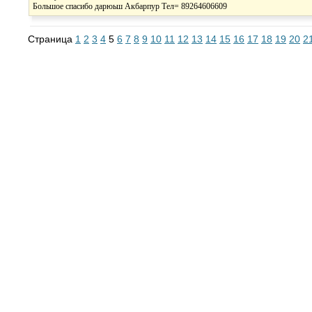
Большое спасибо дарюьш Акбарпур Тел= 89264606609
Страница
1
2
3
4
5
6
7
8
9
10
11
12
13
14
15
16
17
18
19
20
2