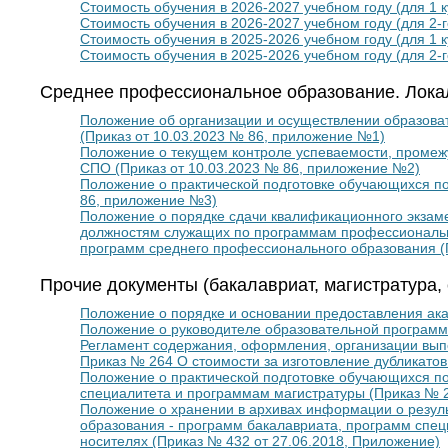
Стоимость обучения в 2026-2027 учебном году (для 1 к
Стоимость обучения в 2026-2027 учебном году (для 2-
Стоимость обучения в 2025-2026 учебном году (для 1 к
Стоимость обучения в 2025-2026 учебном году (для 2-
Среднее профессиональное образование. Лока
Положение об организации и осуществлении образова
(Приказ от 10.03.2023 № 86, приложение №1)
Положение о текущем контроле успеваемости, промежу
СПО (Приказ от 10.03.2023 № 86, приложение №2)
Положение о практической подготовке обучающихся п
86, приложение №3)
Положение о порядке сдачи квалификационного экза
должностям служащих по программам профессиональн
программ среднего профессионального образования (
Прочие документы (бакалавриат, магистратура,
Положение о порядке и основании предоставления ака
Положение о руководителе образовательной программы
Регламент содержания, оформления, организации выпо
Приказ № 264 О стоимости за изготовление дубликатов
Положение о практической подготовке обучающихся п
специалитета и программам магистратуры (Приказ № 2
Положение о хранении в архивах информации о резу
образования - программ бакалавриата, программ спец
носителях (Приказ № 432 от 27.06.2018, Приложение)