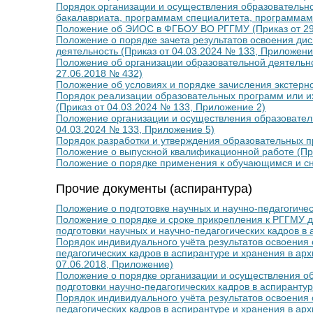
Порядок организации и осуществления образовательн
бакалавриата, программам специалитета, программам 
Положение об ЭИОС в ФГБОУ ВО РГГМУ (Приказ от 29
Положение о порядке зачета результатов освоения ди
деятельность (Приказ от 04.03.2024 № 133, Приложени
Положение об организации образовательной деятельно
27.06.2018 № 432)
Положение об условиях и порядке зачисления экстерно
Порядок реализации образовательных программ или их
(Приказ от 04.03.2024 № 133, Приложение 2)
Положение организации и осуществления образовател
04.03.2024 № 133, Приложение 5)
Порядок разработки и утверждения образовательных п
Положение о выпускной квалификационной работе (Пр
Положение о порядке применения к обучающимся и сн
Прочие документы (аспирантура)
Положение о подготовке научных и научно-педагогичес
Положение о порядке и сроке прикрепления к РГГМУ д
подготовки научных и научно-педагогических кадров в
Порядок индивидуального учёта результатов освоения
педагогических кадров в аспирантуре и хранения в ар
07.06.2018, Приложение)
Положение о порядке организации и осуществления о
подготовки научно-педагогических кадров в аспиранту
Порядок индивидуального учёта результатов освоения
педагогических кадров в аспирантуре и хранения в ар