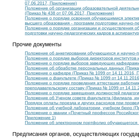
07.06.2017, Приложение)
Положение об организации образовательной деятельно
(Приказ № 438 от 07.06.2017, Приложение)
Положение о порядке освоения обучающимися электив
высшего образования - программ подготовки научно-пе
Положение о порядке организации и осуществления о
подготовки научно-педагогических кадров в аспиранту
Прочие документы
Положение об анкетировании обучающихся и научно-пе
Положение о порядке выборов директоров институтов 
Положение о порядке выборов заведующих кафедрами 
Положение об обработке персональных данных (Прика
Положение о кафедре (Приказ № 1099 от 14.11.2016, 
Положение о факультете (Приказ № 1099 от 14.11.201
Положение о порядке проведения аттестации работник
преподавательскому составу (Приказ № 1099 от 14.11.
Положение о порядке замещения должностей педагогич
Положение об Ученом совете факультета (филиала, инс
Порядок оплаты проезда и других расходов при прове
Положение об учебной лаборатории, учебном бюро (Пр
Положение о звании «Почетный профессор Российского
Приложение 1)
Положение об электронном портфолио обучающегося 
Предписания органов, осуществляющих государ