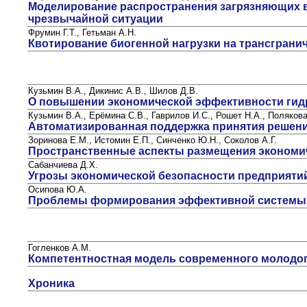
Моделирование распространения загрязняющих в
чрезвычайной ситуации
Фрумин Г.Т., Гетьман А.Н.
Квотирование биогенной нагрузки на трансгран
Кузьмин В.А., Дикинис А.В., Шилов Д.В.
О повышении экономической эффективности гид
Кузьмин В.А., Ерёмина С.В., Гаврилов И.С., Рошет Н.А., Полякова
Автоматизированная поддержка принятия решени
Зоринова Е.М., Истомин Е.П., Синченко Ю.Н., Соколов А.Г.
Пространственные аспекты размещения экономи
Сабанчиева Д.Х.
Угрозы экономической безопасности предприяти
Осипова Ю.А.
Проблемы формирования эффективной системы 
Гогленков А.М.
Компетентностная модель современного молодог
Хроника