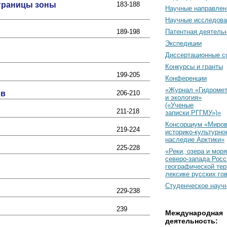
 границы зоны
183-188
Научные направлен
Научные исследова
189-198
Патентная деятель
Экспедиции
Диссертационные с
Конкурсы и гранты
199-205
Конференции
«Журнал «Гидромет
ов
206-210
и экология»
(«Ученые
211-218
записки РГГМУ»)»
Консорциум «Миро
219-224
историко-культурно
наследие Арктики»
225-228
«Реки, озера и моря
северо-запада Росс
географической тер
лексике русских го
Студенческое науч
229-238
239
Международная
деятельность: