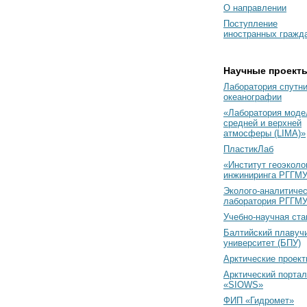
О направлении
Поступление
иностранных гражд
Научные проект
Лаборатория спутн
океанографии
«Лаборатория моде
средней и верхней
атмосферы (LIMA)»
ПластикЛаб
«Институт геоэколо
инжиниринга РГГМУ
Эколого-аналитиче
лаборатория РГГМ
Учебно-научная ст
Балтийский плавуч
университет (БПУ)
Арктические проек
Арктический портал
«SIOWS»
ФИП «Гидромет»