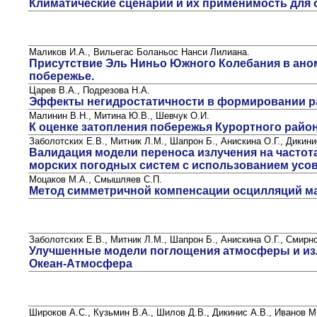
Климатические сценарии и их применимость для
Маликов И.А., Вильегас Боланьос Нанси Лилиана.
Присутствие Эль Ниньо Южного Колебания в ано
побережье.
Царев В.А., Подрезова Н.А.
Эффекты негидростатичности в формировании ра
Малинин В.Н., Митина Ю.В., Шевчук О.И.
К оценке затопления побережья Курортного райо
Заболотских Е.В., Митник Л.М., Шапрон Б., Анискина О.Г., Дикин
Валидация модели переноса излучения на частот
морских погодных систем с использованием ус
Моцаков М.А., Смышляев С.П.
Метод симметричной компенсации осцилляций ма
Заболотских Е.В., Митник Л.М., Шапрон Б., Анискина О.Г., Смирн
Улучшенные модели поглощения атмосферы и излу
Океан-Атмосфера
Широков А.С., Кузьмин В.А., Шилов Д.В., Дикинис А.В., Иванов М