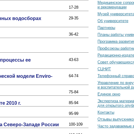
Медицинское сопро
и рекомендации
17-28
Музей университет
енных водосборах
29-35
Об университете
Партнеры
36-42
Планы работы унив
Программа развити
Профсоюзы работн
Редакционно-издат
 процессы ее
43-63
Cовет обучающихс
СЦНИТ
еской модели Enviro-
64-74
Телефонный справо
Управление по вне
и воспитательной р
75-84
Единое окно
Экспертиза матери
е 2010 г.
85-94
для открытого опуб
Контакты
95-99
Отзывы выпускнико
а Северо-Западе России
100-109
Часто задаваемые 