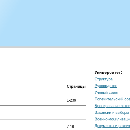
Университет:
Структура
Руководство
Страницы
Ученый совет
Попечительский со
1-239
Бронирование акто
Вакансии и выборы
Военно-мобилизаци
Документы и рекви
7-16