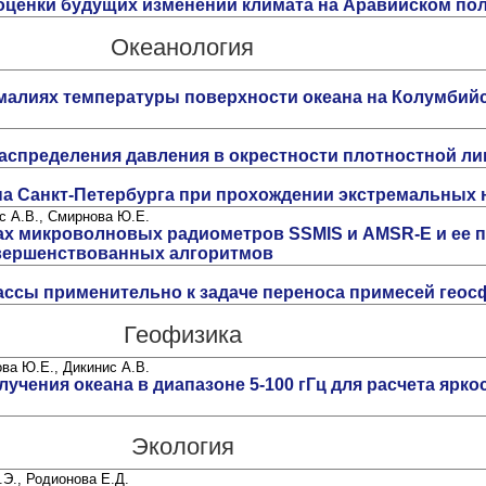
 оценки будущих изменений климата на Аравийском по
Океанология
малиях температуры поверхности океана на Колумбий
спределения давления в окрестности плотностной л
на Санкт-Петербурга при прохождении экстремальных
ис А.В., Смирнова Ю.Е.
ах микроволновых радиометров SSMIS и AMSR-E и ее 
овершенствованных алгоритмов
ссы применительно к задаче переноса примесей гео
Геофизика
ова Ю.Е., Дикинис А.В.
чения океана в диапазоне 5-100 гГц для расчета ярк
Экология
.Э., Родионова Е.Д.