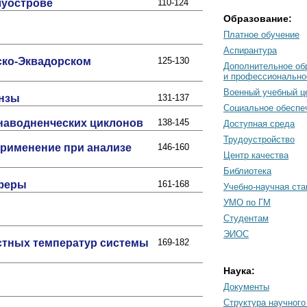
луострове
110-124
Образование:
Платное обучение
Аспирантура
ско-Эквадорском
125-130
Дополнительное об
и профессионально
Военный учебный ц
инзы
131-137
Социальное обеспе
 наводненческих циклонов
138-145
Доступная среда
Трудоустройство
применение при анализе
146-160
Центр качества
Библиотека
сферы
161-168
Учебно-научная ст
УМО по ГМ
Студентам
ЭИОС
остных температур системы
169-182
Наука:
Документы
Cтруктура научного