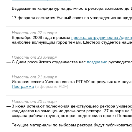
Выдвижение кандидатур на должность ректора возможно до 
17 февраля состоится Ученый совет по утверждению кандида
Новость от 27 января
—
В декабре 2008 года в рамках
проекта сотрудничества Админ
наиболее волнующим город темам. Шестеро студентов нашег
Новость от 23 января
—
С Днем российского студенчества нас
поздравил
руководител
Новость от 21 января
—
Итоговая сессия Ученого совета РГГМУ по результатам научн
Программа
(в формате PDF)
Новость от 20 января
—
3 июня истекают полномочия действующего ректора универси
кандидатов на замещение должности ректора. 27 января на 
создана рабочая группа, которая подготовила проект Полож
Текущие материалы по выборам ректора будут публиковатьс