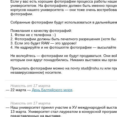
Если у вас есть хорошие фотографии процесса работы наши
университетом. На фотографиях должен быть именно проце
корпусов нашего университета — они тоже очень востребов
фотографии.
Собранные фотографии будут использоваться в дальнейшем 
Пожелания к качеству фотографий:
1. Фотки не с телефона :-)
2. Фотографии должны быть печатного разрешения (хотя бы 
3. Если это будет RAW — это здорово!
4. Не кадрируйте и не фотошопте фотографии — высылайте 
Не волнуйтесь — фотографии не будут продаваться. Они войд
которым они вдруг понадобились. Никаких выставок мы орга
Присылать фотографии можно на почту stud@rshu.ru или при
незавирусованном) носителе.
Новость от 17 марта
—
22 марта —
День Балтийского моря
.
Новость от 17 марта
—
Наш университет принял участие в XV международной выстав
13 марта. Университет стал лауреатом в конкурсной програ
представленных на выставке.