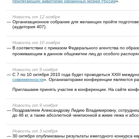
прилегающих акваторий окраинных морей России
».
Новость от 12 ноября
—
Организационное собрание для желающих пройти подготовк
(аудитория 407).
Новость от 10 ноября
—
В соответствии с приказом Федерального агентства по обра
проживающим в данном общежитии лиц до особого распоря
Новость от 9 ноября
—
С 7 по 10 октября 2010 года будет проводиться XXIII между
современности
». Организаторами конференции являются ра
Приглашаем принять участие в конференции. На сайте кон
Новость от 9 ноября
—
Поздравляем Александрову Лидию Владимировну, сотрудницу
до 48 кг, а также абсолютной чемпионкой в жиме лежа и абс
Новость от 3 ноября
—
30 октября опубликованы результаты ежегодного конкурса 