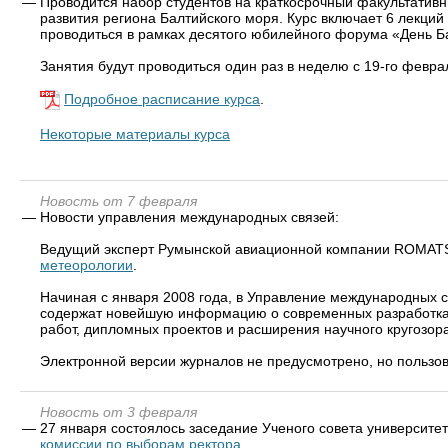
—
Проводится набор студентов на краткосрочный факультатив
развития региона Балтийского моря. Курс включает 6 лекци
проводиться в рамках десятого юбилейного форума «День Б
Занятия будут проводиться один раз в неделю с 19-го февра
Подробное расписание курса
.
Некоторые материалы курса
Новость от 7 февраля
—
Новости управления международных связей:
Ведущий эксперт Румынской авиационной компании ROMATSA
метеорологии
.
Начиная с января 2008 года, в Управление международных 
содержат новейшую информацию о современных разработках 
работ, дипломных проектов и расширения научного кругозора
Электронной версии журналов не предусмотрено, но пользов
Новость от 3 февраля
—
27 января состоялось заседание Ученого совета университ
комиссии по выборам ректора
.