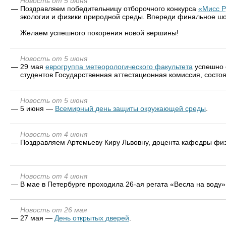
Новость от 5 июня
—
Поздравляем победительницу отборочного конкурса
«Мисс Р
экологии и физики природной среды. Впереди финальное шоу
Желаем успешного покорения новой вершины!
Новость от 5 июня
—
29 мая
еврогруппа метеорологического факультета
успешно 
студентов Государственная аттестационная комиссия, состо
Новость от 5 июня
—
5 июня —
Всемирный день защиты окружающей среды
.
Новость от 4 июня
—
Поздравляем Артемьеву Киру Львовну, доцента кафедры фи
Новость от 4 июня
—
В мае в Петербурге проходила 26-ая регата «Весла на воду»
Новость от 26 мая
—
27 мая —
День открытых дверей
.