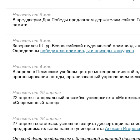
Новость от 6 мая
—
В преддверии Дня Победы предлагаем держателям сайтов Ги
памяти.
Новость от 6 мая
—
Завершился III тур Всероссийской студенческой олимпиады 
Определены
победители олимпиады и призеры конкурсов
.
Новость от 4 мая
—
В апреле в Пекинском учебном центре метеорологической 
прогнозирования погоды, организованный управлением межд
Новость от 29 апреля
—
22 апреля танцевальный ансамбль университета «Метелица»
«Современный танец».
Новость от 28 апреля
—
27 апреля состоялась успешная защита диссертации на соис
предпринимательства нашего университета
Алексея Игорев
От всей души поздравляем с блестящей защитой диссерт