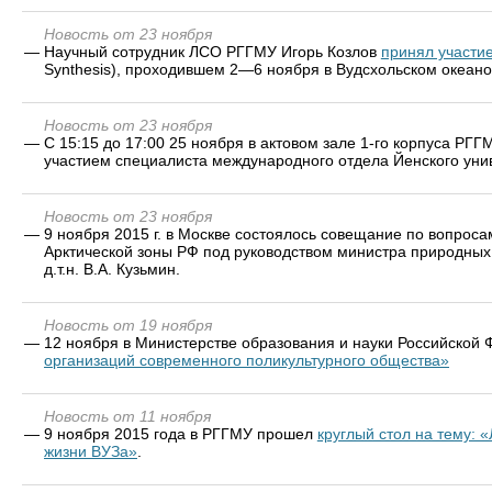
Новость от 23 ноября
—
Научный сотрудник ЛСО РГГМУ Игорь Козлов
принял участи
Synthesis), проходившем 2—6 ноября в Вудсхольском океано
Новость от 23 ноября
—
С 15:15 до 17:00 25 ноября в актовом зале 1-го корпуса РГ
участием специалиста международного отдела Йенского уни
Новость от 23 ноября
—
9 ноября 2015 г. в Москве состоялось совещание по вопрос
Арктической зоны РФ под руководством министра природных р
д.т.н. В.А. Кузьмин.
Новость от 19 ноября
—
12 ноября в Министерстве образования и науки Российской
организаций современного поликультурного общества»
Новость от 11 ноября
—
9 ноября 2015 года в РГГМУ прошел
круглый стол на тему: 
жизни ВУЗа»
.