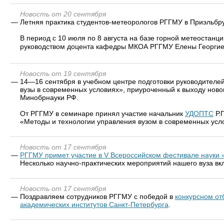
Новость от 20 сентября
—
Летняя практика студентов-метеорологов РГГМУ в Приэльбр
В период с 10 июля по 8 августа на базе горной метеостанц
руководством доцента кафедры МКОА РГГМУ Елены Георги
Новость от 19 сентября
—
14—16 сентября в учебном центре подготовки руководителе
вузы в современных условиях», приуроченный к выходу ново
Минобрнауки РФ.
От РГГМУ в семинаре принял участие начальник
УДОПТС
Р.
«Методы и технологии управления вузом в современных усл
Новость от 17 сентября
—
РГГМУ примет участие в V Всероссийском фестивале науки
Несколько научно-практических мероприятий нашего вуза в
Новость от 17 сентября
—
Поздравляем сотрудников РГГМУ с победой в
конкурсном от
академических институтов Санкт-Петербурга
.