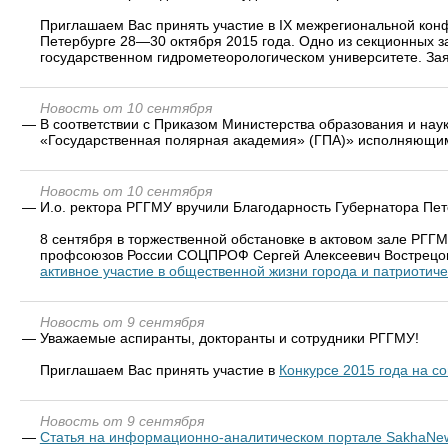
Приглашаем Вас принять участие в IX межрегиональной кон
Петербурге 28—30 октября 2015 года. Одно из секционных 
государственном гидрометеорологическом университете. За
Новость от 10 сентября
—
В соответствии с Приказом Министерства образования и на
«Государственная полярная академия» (ГПА)» исполняющим 
Новость от 10 сентября
—
И.о. ректора РГГМУ вручили Благодарность Губернатора Пет
8 сентября в торжественной обстановке в актовом зале РГ
профсоюзов России СОЦПРОФ Сергей Алексеевич Вострецов
активное участие в общественной жизни города и патриотич
Новость от 9 сентября
—
Уважаемые аспиранты, докторанты и сотрудники РГГМУ!
Приглашаем Вас принять участие в
Конкурсе 2015 года на с
Новость от 9 сентября
—
Статья на информационно-аналитическом портале SakhaNe