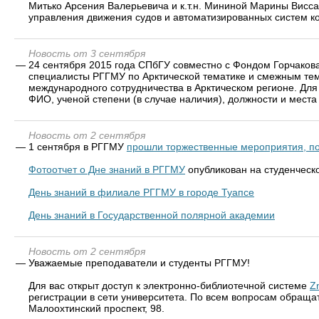
Митько Арсения Валерьевича и к.т.н. Мининой Марины Висс
управления движения судов и автоматизированных систем ко
Новость от 3 сентября
—
24 сентября 2015 года СПбГУ совместно с Фондом Горчакова 
специалисты РГГМУ по Арктической тематике и смежным тем
международного сотрудничества в Арктическом регионе. Для 
ФИО, ученой степени (в случае наличия), должности и места
Новость от 2 сентября
—
1 сентября в РГГМУ
прошли торжественные мероприятия, по
Фотоотчет о Дне знаний в РГГМУ
опубликован на студенческ
День знаний в филиале РГГМУ в городе Туапсе
День знаний в Государственной полярной академии
Новость от 2 сентября
—
Уважаемые преподаватели и студенты РГГМУ!
Для вас открыт доступ к электронно-библиотечной системе
Z
регистрации в сети университета. По всем вопросам обращ
Малоохтинский проспект, 98.