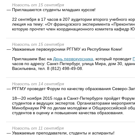
Новость от 15 сентября
—
Приглашаются студенты младших курсов!
22 сентября в 17 часов в 207 аудитории второго учебного ко
лекция на тему: «От французского эксперимента «Преконти
которую прочтет член координационного комитета кафедр 
Новость от 15 сентября
—
Уважаемые первокурсники РГГМУ из Республики Коми!
Приглашаем Вас на
День первокурсника
, который проводит
П
часов по адресу: Санкт-Петербург, улица Мира, дом 30, зда
Васильевна, тел. 8 (812) 498-49-08.
Новость от 14 сентября
—
РГГМУ проведет Форум по качеству образования Северо-Зап
18—20 ноября 2015 года в Санкт-Петербурге пройдет Форум 
студентов и ведущих экспертов. Организаторами мероприят
Минобрнауки РФ по делам молодёжи и Общероссийской обще
студентов в оценку и повышение качества образования.
Новость от 11 сентября
—
Уважаемые преподаватели, студенты и аспиранты!