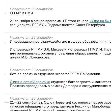
Новость от 23 сентября
—
РГГМУ в СМИ
21 сентября в эфире программы Пятого канала
«Утро на 5»
специалисты РГГМУ и Гидрометцентра Санкт-Петербурга.
Новость от 23 сентября
—
Информационное взаимодействие в сфере образования и н
И.о. ректора РГГМУ В.Л. Михеев и и.о. ректора ГПА И.И. Па
для региональных органов управления образованием и подве
имени М.В. Ломоносова.
Новость от 23 сентября
—
Летняя практика студентов-экологов РГГМУ в Армении
Отчет о летней практике
студентов бакалавриата и магистра
Практика проводилась в рамках Договора о сотрудничестве 
Новость от 23 сентября
—
21—22 сентября в г. Осло (Норвегия) состоялось первое зас
качестве официального представителя России от Минобрнау
технологий РГГМУ Георгий Гививич Гогоберидзе.