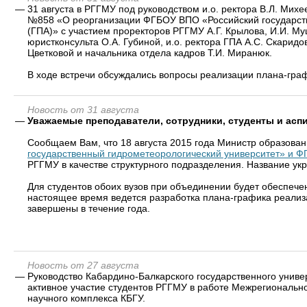
—
31 августа в РГГМУ под руководством и.о. ректора В.Л. Ми
№858 «О реорганизации ФГБОУ ВПО «Российский государст
(ГПА)» с участием проректоров РГГМУ А.Г. Крылова, И.И. Муш
юристконсульта О.А. Губиной, и.о. ректора ГПА А.С. Скаридо
Цветковой и начальника отдела кадров Т.И. Миранюк.
В ходе встречи обсуждались вопросы реализации плана-гра
Новость от 31 августа
—
Уважаемые преподаватели, сотрудники, студенты и асп
Сообщаем Вам, что 18 августа 2015 года Министр образован
государственный гидрометеорологический университет» и 
РГГМУ в качестве структурного подразделения. Название ук
Для студентов обоих вузов при объединении будет обеспече
настоящее время ведется разработка плана-графика реали
завершены в течение года.
Новость от 27 августа
—
Руководство Кабардино-Балкарского государственного униве
активное участие студентов РГГМУ в работе Межрегионально
научного комплекса КБГУ.