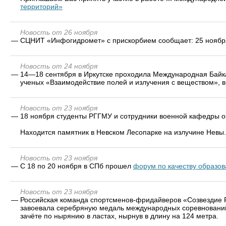
территорий»
Новость от 26 ноября
—
СЦНИТ «Инфогидромет» с прискорбием сообщает: 25 ноября,
Новость от 24 ноября
—
14—18 сентября в Иркутске проходила Международная Бай
ученых «Взаимодействие полей и излучения с веществом», 
Новость от 23 ноября
—
18 ноября студенты РГГМУ и сотрудники военной кафедры о
Находится памятник в Невском Лесопарке на излучине Невы.
Новость от 23 ноября
—
С 18 по 20 ноября в СПб прошел
форум по качеству образо
Новость от 23 ноября
—
Российская команда спортсменов-фридайверов «Созвездие Ры
завоевала серебряную медаль международных соревнований 
зачёте по нырянию в ластах, нырнув в длину на 124 метра.