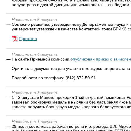
полуострова в другой дисциплине чемпионата — свободном по
Новость от 5 августа
—
Согласно решению, утвержденному Департаментом науки и т
университет утвержден в качестве Контактной точки БРИКС
Протокол
Новость от 4 августа
—
На сайте Приемной комиссии
опубликован приказ о зачисле
Оригиналы документов для участия в конкурсе второго этап
Подробности по телефону: (812) 372-50-91
Новость от 3 августа
—
1—2 августа в Минске проходил 1-ый открытый чемпионат Рес
завоевал бронзовую медаль в нырянии без ласт, занял 4-ое 
коллеге получить бронзовую медаль первого белорусского ч
Новость от 1 августа
—
29 июля состоялась рабочая встреча и.о. ректора В.Л. Михе
И.И. Мушкета и начальника учебно-научной станции РГГМУ 