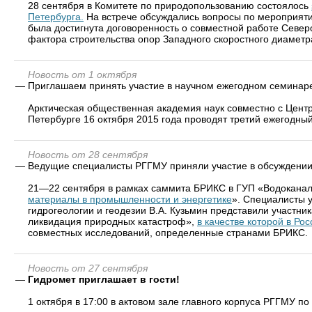
28 сентября в Комитете по природопользованию состоялось
Петербурга.
На встрече обсуждались вопросы по мероприяти
была достигнута договоренность о совместной работе Север
фактора строительства опор Западного скоростного диаметра
Новость от 1 октября
—
Приглашаем принять участие в научном ежегодном семинар
Арктическая общественная академия наук совместно с Цент
Петербурге 16 октября 2015 года проводят третий ежегодный
Новость от 28 сентября
—
Ведущие специалисты РГГМУ приняли участие в обсуждении
21—22 сентября в рамках саммита БРИКС в ГУП «Водоканал
материалы в промышленности и энергетике
». Специалисты 
гидрогеологии и геодезии В.А. Кузьмин представили участ
ликвидация природных катастроф»,
в качестве которой в Ро
совместных исследований, определенные странами БРИКС.
Новость от 27 сентября
—
Гидромет приглашает в гости!
1 октября в 17:00 в актовом зале главного корпуса РГГМУ по